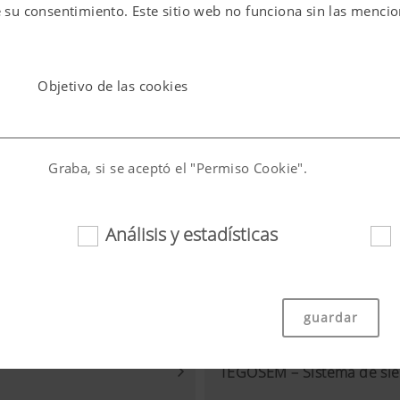
e su consentimiento. Este sitio web no funciona sin las menci
Objetivo de las cookies
Graba, si se aceptó el "Permiso Cookie".
Análisis y estadísticas
ng)
Graba la elección de país e idioma seleccionada por el
guardar
TEGOSEM – Sistema de si