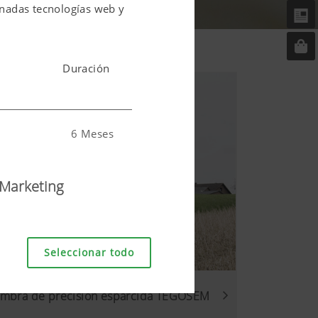
onadas tecnologías web y
Duración
6 Meses
Marketing
 usuario.
6 Meses
Seleccionar todo
embra de precisión esparcida TEGOSEM