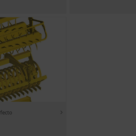
as
te la facilidad de uso y el rendimiento de nuestro sitio web
bién cookies), que midan y evalúen de forma anónima qué cont
Objetivo de las cookies
rfecto
Analítica del usuario de la página web, ver abajo.