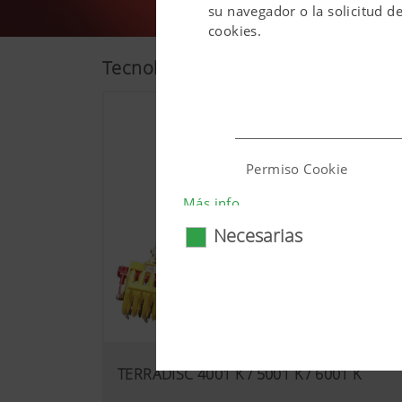
su navegador o la solicitud d
cookies.
Tecnología
Permiso Cookie
Más info
Necesarias
País (layer) e idioma (la
TERRADISC 4001 K / 5001 K / 6001 K