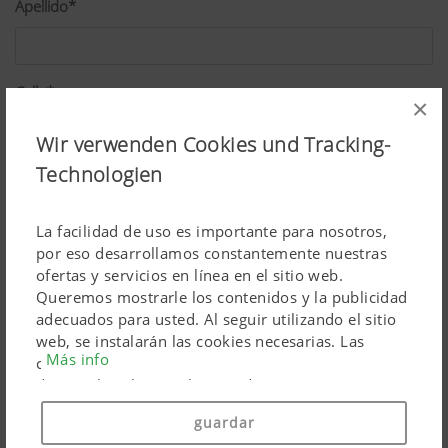
Apellido*
Calle*
×
Wir verwenden Cookies und Tracking-
Technologien
C. postal*
La facilidad de uso es importante para nosotros,
por eso desarrollamos constantemente nuestras
Localidad*
ofertas y servicios en línea en el sitio web.
Queremos mostrarle los contenidos y la publicidad
adecuados para usted. Al seguir utilizando el sitio
web, se instalarán las cookies necesarias. Las
País*
Más info
cookies personales de los productos de marketing
de Google solo se utilizan si da su consentimiento
(«Aceptar todo»). También puede hacer ajustes
guardar
individuales utilizando las casillas de verificación
Profesión*