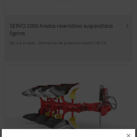
SERVO 2000 Arados reversibles suspendidos
ligeros
De 3 a 4 rejas - Demanda de potencia hasta 130 CV
×