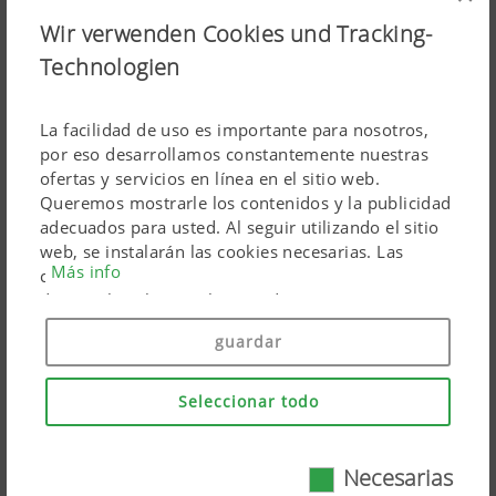
Wir verwenden Cookies und Tracking-
Technologien
SERVO 3000 Arados reversibles suspendidos
semipesados
La facilidad de uso es importante para nosotros,
De 3 a 6 rejas - Demanda de potencia hasta 240 CV
por eso desarrollamos constantemente nuestras
ofertas y servicios en línea en el sitio web.
Queremos mostrarle los contenidos y la publicidad
adecuados para usted. Al seguir utilizando el sitio
web, se instalarán las cookies necesarias. Las
Más info
cookies personales de los productos de marketing
de Google solo se utilizan si da su consentimiento
(«Aceptar todo»). También puede hacer ajustes
guardar
individuales utilizando las casillas de verificación
proporcionadas.
Seleccionar todo
Necesarias