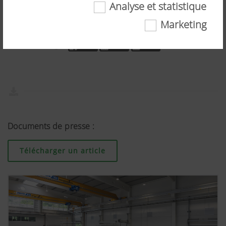
Analyse et statistique
Marketing
Techniquement nécessaires
Partager:
Certaines technologies web et cookies aident à
rendre ce site internet plus accessible et
convivial pour l'utilisateur. Il s'agit notamment
de certaines fonctionnalités de base, comme la
navigation sur le site internet, tout comme un
affichage correct dans votre navigateur ou la
demande de votre consentement. Ce site
Documents de presse :
internet ne fonctionne pas sans les technologies
web et cookies mentionnés.
Télécharger un article
Plus d'infos
Objectif des
Durée
cookies
Analyse et statistique
Cookies de
Enregistre si
6 Mois