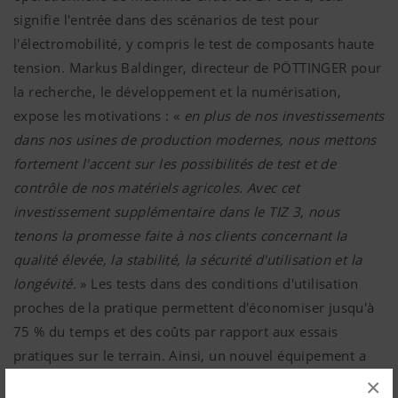
signifie l'entrée dans des scénarios de test pour
l'électromobilité, y compris le test de composants haute
tension. Markus Baldinger, directeur de PÖTTINGER pour
la recherche, le développement et la numérisation,
expose les motivations : «
en plus de nos investissements
dans nos usines de production modernes, nous mettons
fortement l'accent sur les possibilités de test et de
contrôle de nos matériels agricoles. Avec cet
investissement supplémentaire dans le TIZ 3, nous
tenons la promesse faite à nos clients concernant la
qualité élevée, la stabilité, la sécurité d'utilisation et la
longévité.
» Les tests dans des conditions d'utilisation
proches de la pratique permettent d'économiser jusqu'à
75 % du temps et des coûts par rapport aux essais
pratiques sur le terrain. Ainsi, un nouvel équipement a
été créé dans l'un des centres d'essai de composants les
×