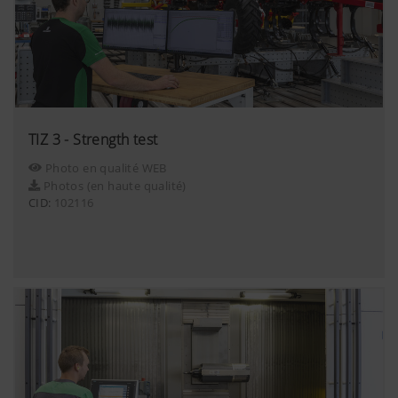
adaptés à vos comportements d'utilisation.
Plus d'infos
Objectif des cookies
YouTube
Nous insérons des vidéos YouTube sur notr
utilisons pour cela le système étendu de 
TIZ 3 - Strength test
données de YouTube. Aucune information 
Photo en qualité WEB
ce site internet n'est enregistrée par Yo
Photos (en haute qualité)
vidéo ne soit visualisée.Vous trouverez d
CID:
102116
détaillées sur les sites
suivants :https://support.google.com/y
hl=frhttps://www.google.de/intl/fr/polic
n’avons aucun contrôle sur les cookies d
pouvez bloquer ces cookies en réglant le
navigateur.