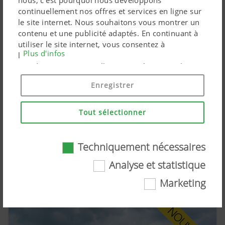
nous, c'est pourquoi nous développons
continuellement nos offres et services en ligne sur
le site internet. Nous souhaitons vous montrer un
contenu et une publicité adaptés. En continuant à
utiliser le site internet, vous consentez à
Plus d'infos
l'utilisation de cookies techniquement nécessaires.
Vos données personnelles sont utilisées par les
produits marketing Google uniquement si vous
Enregistrer
donnez votre consentement en cliquant sur « tout
accepter ». Vous pouvez également effectuer un
TOP V 6520 C : un nouvel andaineur maniable de
paramétrage personnalisé à l'aide des cases à
Tout sélectionner
PÖTTINGER
cocher proposées.
03.08.2026
Grâce à sa tête d'attelage pivotante innovante et à
Techniquement nécessaires
une adaptation optimale au sol, pour un fourrage
Analyse et statistique
de grande qualité
Marketing
Techniquement nécessaires
Certaines technologies web et cookies aident à
rendre ce site internet plus accessible et