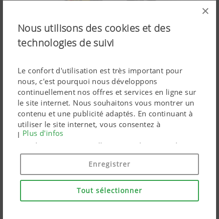
×
Nous utilisons des cookies et des
technologies de suivi
PROFI 5000 Remorques à rotor
Le confort d'utilisation est très important pour
de 100 à 170 ch - de 26,0 à 52,0 m³ de volume
nous, c'est pourquoi nous développons
continuellement nos offres et services en ligne sur
le site internet. Nous souhaitons vous montrer un
contenu et une publicité adaptés. En continuant à
utiliser le site internet, vous consentez à
Plus d'infos
l'utilisation de cookies techniquement nécessaires.
Remorques multi-fonctions à rotor
Vos données personnelles sont utilisées par les
produits marketing Google uniquement si vous
Enregistrer
donnez votre consentement en cliquant sur « tout
accepter ». Vous pouvez également effectuer un
paramétrage personnalisé à l'aide des cases à
Tout sélectionner
cocher proposées.