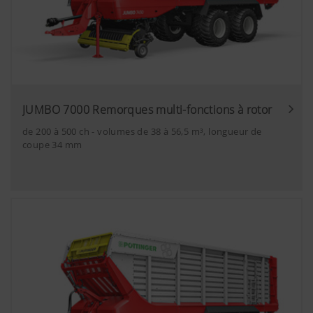
technologies web (dont des cookies) de certains
partenaires. Ainsi, les contenus affichés sont
adaptés à vos comportements d'utilisation.
Plus d'infos
Objectif des cookies
JUMBO 7000 Remorques multi-fonctions à rotor
YouTube
Nous insérons des vidéos YouTube sur notr
utilisons pour cela le système étendu de 
de 200 à 500 ch - volumes de 38 à 56,5 m³, longueur de
données de YouTube. Aucune information 
coupe 34 mm
ce site internet n'est enregistrée par Yo
vidéo ne soit visualisée.Vous trouverez d
détaillées sur les sites
suivants :https://support.google.com/y
hl=frhttps://www.google.de/intl/fr/polic
n’avons aucun contrôle sur les cookies d
pouvez bloquer ces cookies en réglant le
navigateur.