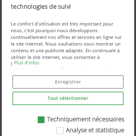
technologies de suivi
HIT Faneuses portées
Largeurs de travail de 4,40 à 10,70 m
Le confort d'utilisation est très important pour
nous, c'est pourquoi nous développons
continuellement nos offres et services en ligne sur
le site internet. Nous souhaitons vous montrer un
contenu et une publicité adaptés. En continuant à
utiliser le site internet, vous consentez à
Plus d'infos
l'utilisation de cookies techniquement nécessaires.
Vos données personnelles sont utilisées par les
produits marketing Google uniquement si vous
Enregistrer
donnez votre consentement en cliquant sur « tout
accepter ». Vous pouvez également effectuer un
paramétrage personnalisé à l'aide des cases à
Tout sélectionner
cocher proposées.
Techniquement nécessaires
Analyse et statistique