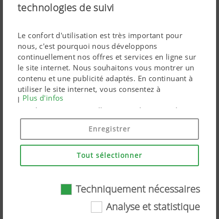
technologies de suivi
Le confort d'utilisation est très important pour
nous, c'est pourquoi nous développons
continuellement nos offres et services en ligne sur
le site internet. Nous souhaitons vous montrer un
contenu et une publicité adaptés. En continuant à
utiliser le site internet, vous consentez à
Plus d'infos
l'utilisation de cookies techniquement nécessaires.
PÖTTINGER : de bons résultats malgré des
Vos données personnelles sont utilisées par les
défis à relever
produits marketing Google uniquement si vous
Enregistrer
donnez votre consentement en cliquant sur « tout
22.09.2025
accepter ». Vous pouvez également effectuer un
Les parts de marché de PÖTTINGER pour les
paramétrage personnalisé à l'aide des cases à
matériels de récolte et de fenaison sont en
Tout sélectionner
cocher proposées.
hausse, le chiffre d'affaires de certains marchés
continue de progresser, tout comme celui des
pièces détachées
Techniquement nécessaires
Analyse et statistique