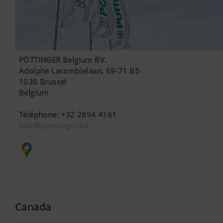
internet ne fonctionne pas sans les technologies
web et cookies mentionnés.
Plus d'infos
Objectif des
Durée
cookies
PÖTTINGER Belgium BV.
Analyse et statistique
Adolphe Lacomblelaan, 69-71 B5
1030 Brussel
Cookies de
Enregistre si
6 Mois
Belgium
consentement
la bannière
Nous souhaitons améliorer constamment la
« acceptation
Téléphone
:
+32 2894 4161
convivialité et les performances de notre site
des
info@poettinger.be
internet. C'est pourquoi nous utilisons des
cookies » a
technologies d'analyse (incluant des cookies) qui
été
mesurent et évaluent anonymement quels sont
approuvée.
les contenus de notre site internet qui sont
utilisés et quelles sont les rubriques les plus
Pays (layer) et
Enregistre
6 Mois
langue (lang)
les choix de
Plus d'infos
Objectif des
Durée
Canada
l'utilisateur
cookies
quant au