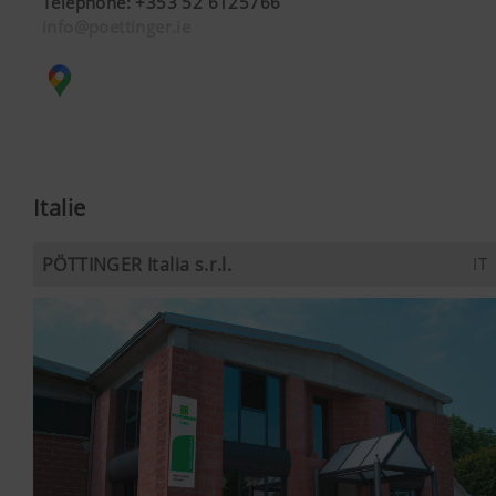
Téléphone
:
+353 52 6125766
info@poettinger.ie
Italie
PÖTTINGER Italia s.r.l.
IT