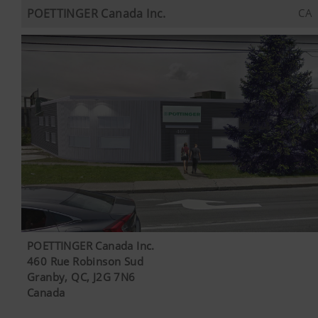
pays et à la
POETTINGER Canada Inc.
CA
langue de
Marketing
Google
Analyse
6 Mois
consultation
Analytics
l’utilisation du
du site
site internet,
Nous souhaitons vous montrer des informations
internet.
voir plus bas.
importantes sur notre page Internet et sur nos
réseaux sociaux et pour cela nous utilisons des
technologies web (dont des cookies) de certains
partenaires. Ainsi, les contenus affichés sont
adaptés à vos comportements d'utilisation.
Plus d'infos
Objectif des cookies
YouTube
Nous insérons des vidéos YouTube sur notr
utilisons pour cela le système étendu de 
POETTINGER Canada Inc.
données de YouTube. Aucune information 
460 Rue Robinson Sud
ce site internet n'est enregistrée par Yo
Granby, QC, J2G 7N6
vidéo ne soit visualisée.Vous trouverez d
Canada
détaillées sur les sites