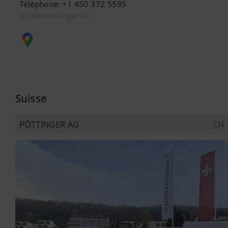
suivants :https://support.google.com/y
Téléphone
:
+1 450 372 5595
hl=frhttps://www.google.de/intl/fr/polic
info@poettinger.ca
n’avons aucun contrôle sur les cookies d
pouvez bloquer ces cookies en réglant le
navigateur.
Suisse
PÖTTINGER AG
CH