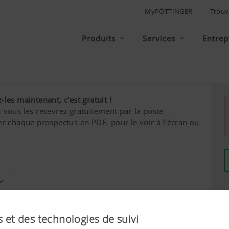
MyPÖTTINGER
Trouv
Produits
Services
Entrep
es maintenant, c'est gratuit !
 vous les recevrez gratuitement par la poste
er chaque prospectus en PDF, pour le voir à l'écran ou
Nom de famille*
 et des technologies de suivi