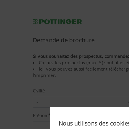
Demande de brochure
Si vous souhaitez des prospectus, commandez-l
Cochez les prospectus (max. 5) souhaités et
Ici, vous pouvez aussi facilement télécharg
l'imprimer.
Civilité
Prénom*
Nous utilisons des cookies