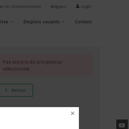
ez Un Concessionnaire
Belgique
Login
rise
Emplois vacants
Contact
Pas encore de prospectus
sélectionné.
Retour
×