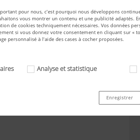
 important pour nous, c'est pourquoi nous développons continue
ouhaitons vous montrer un contenu et une publicité adaptés. En 
isation de cookies techniquement nécessaires. Vos données pers
ment si vous donnez votre consentement en cliquant sur « to
ge personnalisé à l'aide des cases à cocher proposées.
Ville*
Activité*
aires
Analyse et statistique
essaires
ookies aident à rendre ce site internet plus accessible et convi
Enregistrer
 fonctionnalités de base, comme la navigation sur le site int
 ou la demande de votre consentement. Ce site internet ne fo
mentionnés.
Objectif des cookies