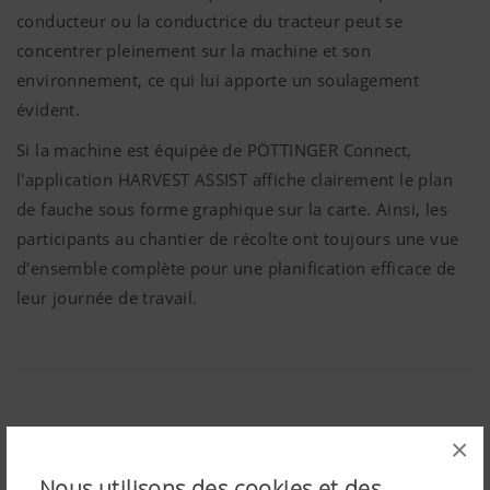
conducteur ou la conductrice du tracteur peut se
concentrer pleinement sur la machine et son
environnement, ce qui lui apporte un soulagement
évident.
Si la machine est équipée de PÖTTINGER Connect,
l'application HARVEST ASSIST affiche clairement le plan
de fauche sous forme graphique sur la carte. Ainsi, les
participants au chantier de récolte ont toujours une vue
d'ensemble complète pour une planification efficace de
leur journée de travail.
×
Partager:
Nous utilisons des cookies et des