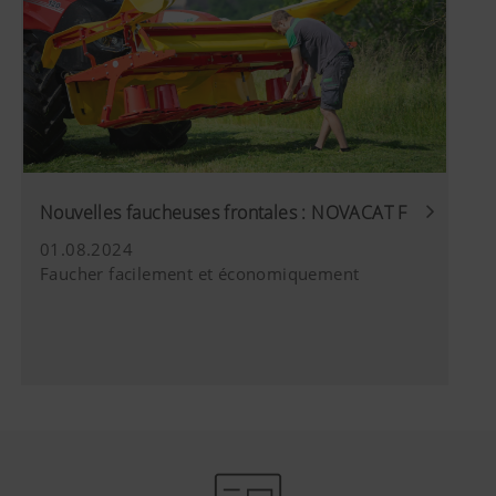
Plus d'infos
Objectif des cookies
YouTube
Nous insérons des vidéos YouTube sur notr
utilisons pour cela le système étendu de 
données de YouTube. Aucune information 
ce site internet n'est enregistrée par Yo
vidéo ne soit visualisée.Vous trouverez d
Nouvelles faucheuses frontales : NOVACAT F
détaillées sur les sites
01.08.2024
suivants :https://support.google.com/y
Faucher facilement et économiquement
hl=frhttps://www.google.de/intl/fr/polic
n’avons aucun contrôle sur les cookies d
pouvez bloquer ces cookies en réglant le
navigateur.