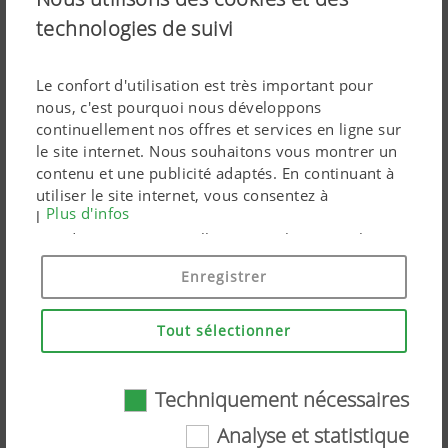
technologies de suivi
Autres informations
Le confort d'utilisation est très important pour
nous, c'est pourquoi nous développons
continuellement nos offres et services en ligne sur
le site internet. Nous souhaitons vous montrer un
contenu et une publicité adaptés. En continuant à
utiliser le site internet, vous consentez à
Plus d'infos
Documents de presse :
l'utilisation de cookies techniquement nécessaires.
Vos données personnelles sont utilisées par les
produits marketing Google uniquement si vous
Télécharger un article
Enregistrer
donnez votre consentement en cliquant sur « tout
accepter ». Vous pouvez également effectuer un
ARTICLES SIMILAIRES
paramétrage personnalisé à l'aide des cases à
Tout sélectionner
cocher proposées.
Techniquement nécessaires
Analyse et statistique