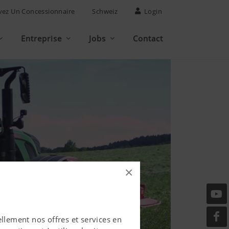
vez Un Concessionnaire
Schweiz
Login
Entreprise
Jobs
Contact
×
llement nos offres et services en