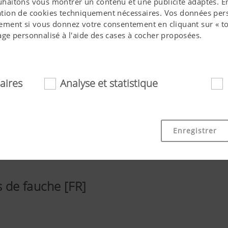
ouhaitons vous montrer un contenu et une publicité adaptés. En 
isation de cookies techniquement nécessaires. Vos données pers
ment si vous donnez votre consentement en cliquant sur « to
ge personnalisé à l'aide des cases à cocher proposées.
aires
Analyse et statistique
essaires
ookies aident à rendre ce site internet plus accessible et convi
Enregistrer
 fonctionnalités de base, comme la navigation sur le site int
 ou la demande de votre consentement. Ce site internet ne fo
mentionnés.
de fauche [FR]
Objectif des cookies
ue