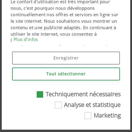
Le confort d'utilisation est très important pour
nous, c'est pourquoi nous développons
continuellement nos offres et services en ligne sur
le site internet. Nous souhaitons vous montrer un
contenu et une publicité adaptés. En continuant à
utiliser le site internet, vous consentez à
Plus d'infos
l'utilisation de cookies techniquement nécessaires.
Vos données personnelles sont utilisées par les
produits marketing Google uniquement si vous
Enregistrer
donnez votre consentement en cliquant sur « tout
accepter ». Vous pouvez également effectuer un
paramétrage personnalisé à l'aide des cases à
Tout sélectionner
cocher proposées.
Parole d'utilisateur – ETA UTHMANN
Techniquement nécessaires
VOGES (Allemagne) – Système de
Analyse et statistique
détection du gibier SENSOSAFE
Marketing
Techniquement nécessaires
Regardez la vidéo sur YouTube