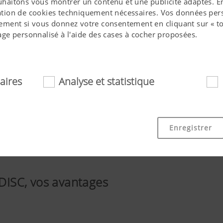
ouhaitons vous montrer un contenu et une publicité adaptés. En 
isation de cookies techniquement nécessaires. Vos données pers
ment si vous donnez votre consentement en cliquant sur « to
ge personnalisé à l'aide des cases à cocher proposées.
aires
Analyse et statistique
essaires
ookies aident à rendre ce site internet plus accessible et convi
Enregistrer
 fonctionnalités de base, comme la navigation sur le site int
 ou la demande de votre consentement. Ce site internet ne fo
mentionnés.
ISC, vos avantages
Objectif des cookies
ue