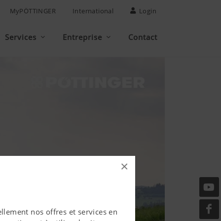
MyPÖTTINGER
International
Login
Services
Entreprise
Contact
×
llement nos offres et services en