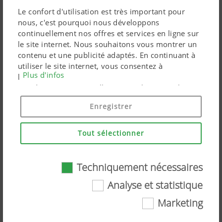
Le confort d'utilisation est très important pour
nous, c'est pourquoi nous développons
continuellement nos offres et services en ligne sur
le site internet. Nous souhaitons vous montrer un
contenu et une publicité adaptés. En continuant à
utiliser le site internet, vous consentez à
Plus d'infos
l'utilisation de cookies techniquement nécessaires.
Vos données personnelles sont utilisées par les
produits marketing Google uniquement si vous
Enregistrer
donnez votre consentement en cliquant sur « tout
accepter ». Vous pouvez également effectuer un
paramétrage personnalisé à l'aide des cases à
Tout sélectionner
cocher proposées.
Témoignage d'utilisateurs – Gamme
Techniquement nécessaires
récolte et fenaison – Juan Carlos et
Analyse et statistique
Jose Villamide, agriculteurs en
Marketing
Techniquement nécessaires
Espagne