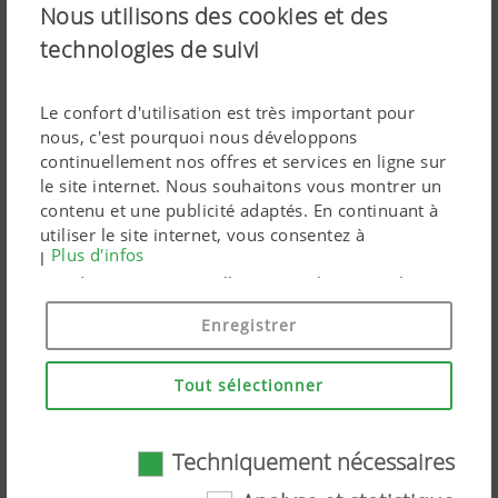
Nous utilisons des cookies et des
Fraîchement mise à jour : la faucheuse traînée
NOVACAT T de PÖTTINGER
technologies de suivi
01.07.2026
Nouvelle largeur, nouvelles caractéristiques,
Le confort d'utilisation est très important pour
nouvelle génération de conditionneur à rouleaux
nous, c'est pourquoi nous développons
continuellement nos offres et services en ligne sur
le site internet. Nous souhaitons vous montrer un
contenu et une publicité adaptés. En continuant à
utiliser le site internet, vous consentez à
Plus d'infos
l'utilisation de cookies techniquement nécessaires.
Vos données personnelles sont utilisées par les
produits marketing Google uniquement si vous
Enregistrer
donnez votre consentement en cliquant sur « tout
accepter ». Vous pouvez également effectuer un
paramétrage personnalisé à l'aide des cases à
Tout sélectionner
cocher proposées.
Techniquement nécessaires