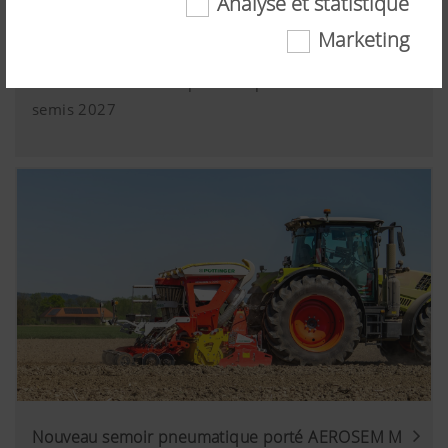
Les semoirs monograines PURO H 3000 de
Analyse et statistique
PÖTTINGER font leurs preuves sur le terrain
Marketing
Techniquement nécessaires
21.06.2026
Machines de série disponibles pour la saison des
Certaines technologies web et cookies aident à
semis 2027
rendre ce site internet plus accessible et
convivial pour l'utilisateur. Il s'agit notamment
de certaines fonctionnalités de base, comme la
navigation sur le site internet, tout comme un
affichage correct dans votre navigateur ou la
demande de votre consentement. Ce site
internet ne fonctionne pas sans les technologies
web et cookies mentionnés.
Plus d'infos
Objectif des
Durée
cookies
Analyse et statistique
Cookies de
Enregistre si
6 Mois
Nouveau semoir pneumatique porté AEROSEM M