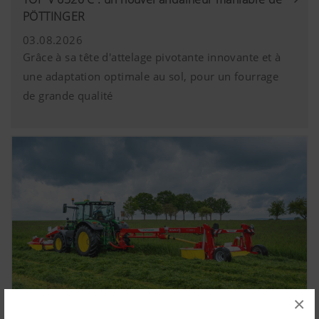
PÖTTINGER
03.08.2026
Grâce à sa tête d'attelage pivotante innovante et à
une adaptation optimale au sol, pour un fourrage
de grande qualité
×