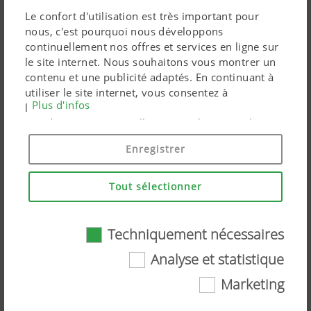
Le confort d'utilisation est très important pour
nous, c'est pourquoi nous développons
continuellement nos offres et services en ligne sur
le site internet. Nous souhaitons vous montrer un
contenu et une publicité adaptés. En continuant à
utiliser le site internet, vous consentez à
Plus d'infos
l'utilisation de cookies techniquement nécessaires.
Vos données personnelles sont utilisées par les
produits marketing Google uniquement si vous
Enregistrer
donnez votre consentement en cliquant sur « tout
accepter ». Vous pouvez également effectuer un
paramétrage personnalisé à l'aide des cases à
Tout sélectionner
cocher proposées.
Présentation du combiné de fauche
Techniquement nécessaires
NOVACAT V 10000 de PÖTTINGER
Analyse et statistique
par Didier Hammer, responsable
Marketing
Techniquement nécessaires
produit