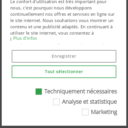
Le confort d'utilisation est très important pour
nous, c'est pourquoi nous développons
continuellement nos offres et services en ligne sur
le site internet. Nous souhaitons vous montrer un
contenu et une publicité adaptés. En continuant à
utiliser le site internet, vous consentez à
Plus d'infos
l'utilisation de cookies techniquement nécessaires.
Vos données personnelles sont utilisées par les
produits marketing Google uniquement si vous
Enregistrer
donnez votre consentement en cliquant sur « tout
accepter ». Vous pouvez également effectuer un
paramétrage personnalisé à l'aide des cases à
Tout sélectionner
cocher proposées.
Le quotidien de Maximilian Kellerer –
Techniquement nécessaires
Producteur de lait de foin bio dans le
Analyse et statistique
Tyrol (Autriche)
Marketing
Techniquement nécessaires
Regardez la vidéo sur YouTube