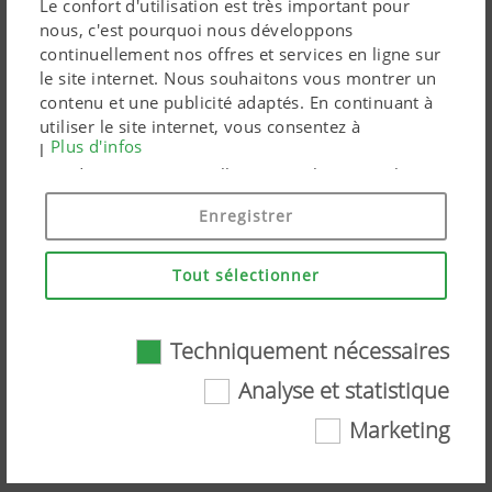
Le confort d'utilisation est très important pour
nous, c'est pourquoi nous développons
continuellement nos offres et services en ligne sur
le site internet. Nous souhaitons vous montrer un
contenu et une publicité adaptés. En continuant à
utiliser le site internet, vous consentez à
Plus d'infos
l'utilisation de cookies techniquement nécessaires.
Vos données personnelles sont utilisées par les
produits marketing Google uniquement si vous
Enregistrer
donnez votre consentement en cliquant sur « tout
accepter ». Vous pouvez également effectuer un
paramétrage personnalisé à l'aide des cases à
Tout sélectionner
cocher proposées.
Comment faire : attelage et réglage
Techniquement nécessaires
d'une faucheuse NOVACAT (« How-To
Analyse et statistique
»)
Marketing
Techniquement nécessaires
Regardez la vidéo sur YouTube