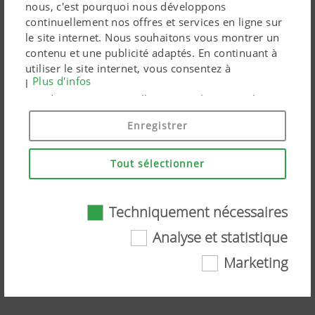
nous, c'est pourquoi nous développons
continuellement nos offres et services en ligne sur
le site internet. Nous souhaitons vous montrer un
contenu et une publicité adaptés. En continuant à
utiliser le site internet, vous consentez à
Plus d'infos
l'utilisation de cookies techniquement nécessaires.
Vos données personnelles sont utilisées par les
produits marketing Google uniquement si vous
Enregistrer
donnez votre consentement en cliquant sur « tout
accepter ». Vous pouvez également effectuer un
paramétrage personnalisé à l'aide des cases à
Tout sélectionner
cocher proposées.
Techniquement nécessaires
NOVACAT F ALPIN – Faucheuses
Analyse et statistique
frontales gamme alpine
Marketing
Techniquement nécessaires
Regardez la vidéo sur YouTube
Certaines technologies web et cookies aident à