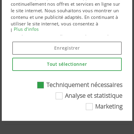
continuellement nos offres et services en ligne sur
le site internet. Nous souhaitons vous montrer un
contenu et une publicité adaptés. En continuant à
utiliser le site internet, vous consentez à
Plus d'infos
l'utilisation de cookies techniquement nécessaires.
Vos données personnelles sont utilisées par les
produits marketing Google uniquement si vous
Enregistrer
donnez votre consentement en cliquant sur « tout
accepter ». Vous pouvez également effectuer un
paramétrage personnalisé à l'aide des cases à
Tout sélectionner
cocher proposées.
Techniquement nécessaires
NOVACAT A10 CROSS FLOW
Analyse et statistique
Marketing
Regardez la vidéo sur YouTube
Techniquement nécessaires
Certaines technologies web et cookies aident à
rendre ce site internet plus accessible et