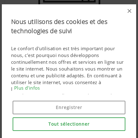
×
Nous utilisons des cookies et des
technologies de suivi
Terminaux de commande
Le confort d'utilisation est très important pour
nous, c'est pourquoi nous développons
continuellement nos offres et services en ligne sur
le site internet. Nous souhaitons vous montrer un
contenu et une publicité adaptés. En continuant à
utiliser le site internet, vous consentez à
Plus d'infos
l'utilisation de cookies techniquement nécessaires.
Vos données personnelles sont utilisées par les
produits marketing Google uniquement si vous
Enregistrer
donnez votre consentement en cliquant sur « tout
accepter ». Vous pouvez également effectuer un
paramétrage personnalisé à l'aide des cases à
Tout sélectionner
cocher proposées.