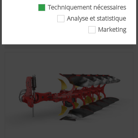
Techniquement nécessaires
Analyse et statistique
Système d'assistance
Marketing
Techniquement nécessaires
Certaines technologies web et cookies aident à
rendre ce site internet plus accessible et
convivial pour l'utilisateur. Il s'agit notamment
de certaines fonctionnalités de base, comme la
navigation sur le site internet, tout comme un
affichage correct dans votre navigateur ou la
demande de votre consentement. Ce site
internet ne fonctionne pas sans les technologies
web et cookies mentionnés.
Plus d'infos
Objectif des
Durée
cookies
Analyse et statistique