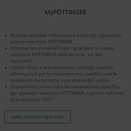
dell'attrezzatura e, naturalmente, delle opzioni installate.
MyPÖTTINGER
Qui entrano in gioco le funzionalità ISOBUS.
Per funzionalità ISOBUS s'intende un modulo separato
oppure moduli facenti parte del sistema ISOBUS. Sono
Ricevete preziose informazioni e consigli riguardanti
disponibili solo le funzionalità supportate da tutti i
tutte le macchine PÖTTINGER
Informazioni personalizzate riguardanti le vostre
componenti interessati.
macchine PÖTTINGER nella sezione "Le mie
Comando elettronico confortevole, compatibile con
macchine".
Libretti d'uso e manutenzione, cataloghi ricambi,
ISOBUS, senza terminale di comando
informazioni per la manutenzione, nonché tutte le
Di serie nei modelli EUROPROFI D.
caratteristiche tecniche sono disponibili online
Disponibilità online della documentazione specifica
Su richiesta per i modelli EUROPROFI L.
per qualsiasi macchina PÖTTINGER a partire dall'anno
di produzione 1997
www.mypoettinger.com