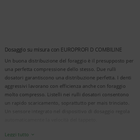
Analisi e statistica
Desideriamo migliorarci costantemente per
quanto riguarda la facilità d'uso e le prestazioni
del nostro sito web. Perciò impieghiamo
Dosaggio su misura con EUROPROFI D COMBILINE
tecnologie di analisi (anche cookies), che
misurano ed elaborano in modo anonimo quali
Un buona distribuzione del foraggio è il presupposto per
contenuti del nostro sito web vengono sfruttati
una perfetta compressione dello stesso. Due rulli
dosatori garantiscono una distribuzione perfetta. I denti
Scopo dei
Durata
aggressivi lavorano con efficienza anche con foraggio
Cookies
molto compresso. Listelli nei rulli dosatori consentono
un rapido scaricamento, soprattutto per mais trinciato.
Google
Analisi
6 Mesi
Un sensore integrato nel dispositivo di dosaggio regola
Analytics
dell'uso di
automaticamente la velocità del tappeto.
questa pagina,
vedi sotto.
Azionamento dei rulli dosatori
Leggi tutto