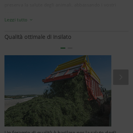
preserva la salute degli animali, abbassando i vostri
costi.
Leggi tutto
Animali sani sono più fecondi, vivono più a lungo e
producono più latte.
Qualità ottimale di insilato
In ultima analisi grazie al foraggio pulito e
qualitativamente perfetto beneficiate di maggiori ricavi
nella produzione del latte.