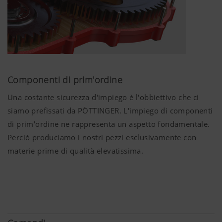
Danneggiamenti della cotica erbosa possono portare
ad una riduzione del raccolto di fino a 100 €/ha
(Fonte: relazione, Fachhochschule Südwestfalen,
Agrarwirtschaft Soest, 2008).
Compattazioni dannose elevate possono comportare
Componenti di prim'ordine
un incremento delle spese per fertilizzante fino al 20%
Una costante sicurezza d'impiego è l'obbiettivo che ci
Maggiori informazioni
L'impiego di tecnologia performante, in combinazione
siamo prefissati da PÖTTINGER. L'impiego di componenti
con pneumatici moderni che trattano delicatamente il
di prim'ordine ne rappresenta un aspetto fondamentale.
terreno, consentirà anche in futuro un'agricoltura
Perciò produciamo i nostri pezzi esclusivamente con
competitiva.
materie prime di qualità elevatissima.