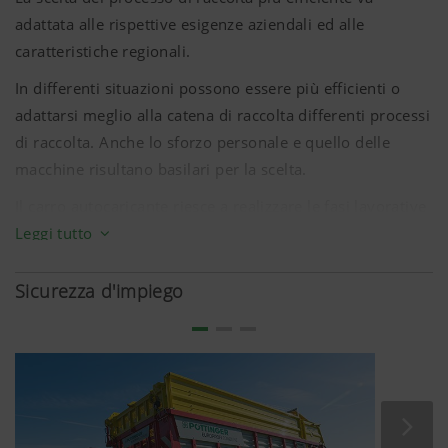
adattata alle rispettive esigenze aziendali ed alle
caratteristiche regionali.
In differenti situazioni possono essere più efficienti o
adattarsi meglio alla catena di raccolta differenti processi
di raccolta. Anche lo sforzo personale e quello delle
macchine risultano basilari per la scelta.
Il carro autocaricante riesce a realizzare le fasi lavorative
Leggi tutto
della raccolta, del taglio, della compattazione e del
trasporto del prodotto con una sola macchina. I carri
moderni vengono generalmente proposti come carri
Sicurezza d'impiego
autocaricanti universali, fungendo così anche da vero e
proprio carro da trasporto. Grazie alla massima
flessibilità d'impiego (caricamento e trasporto), la
macchina è utilizzabile in modo ottimale.
L'impiego del carro autocaricante garantisce qualità di