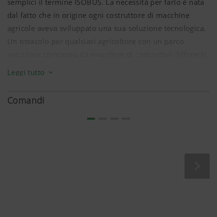
semplici il termine ISOBUS. La necessità per farlo è nata
dal fatto che in origine ogni costruttore di macchine
agricole aveva sviluppato una sua soluzione tecnologica.
Un ostacolo per qualsiasi agricoltore con un parco
macchine composto da macchine di costruttori differenti.
Leggi tutto
Per ISOBUS s'intende la comunicazione universale
standardizzata tra trattore e attrezzo mediante hardware
e software a norma: una vera agevolazione per il vostro
Comandi
lavoro quotidiano.
Maggiore comfort grazie ad ISOBUS
ISOBUS elimina soluzioni concepite esclusivamente
per singoli sistemi e crea un collegamento
standardizzato tra trattore e macchina, che funziona
per tutte le combinazioni tramite "plug and play": a
questo punto è sufficiente eseguire il collegamento
ISOBUS ad innesto per essere pronti a partire. Un