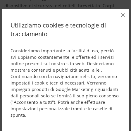
dispositivo di sicurezza dei coltelli brevettato. Corpi
×
estranei costituiscono un pericolo per rotore e gruppo di
taglio, l’inattività costa cara e riduce la qualità del
Utilizziamo cookies e tecnologie di
foraggio.
tracciamento
La forza di sgancio richiesta è adattata alla potenza
elevata. I coltelli vengono mantenuti nella posizione
Consideriamo importante la facilità d'uso, perciò
corretta, garantendo un taglio sempre uniforme.
sviluppiamo costantemente le offerte ed i servizi
online presenti sul nostro sito web. Desideriamo
Le molle a compressione ed i bilancieri del dispositivo di
mostrare contenuti e pubblicità adatti a lei.
sicurezza brevettato dei coltelli si trovano in posizione
Continuando con la navigazione nel sito, verranno
sicura. Ciò riduce notevolmente l'imbrattamento del
impostati i cookie tecnici necessari. Verranno
impiegati prodotti di Google Marketing riguardanti
supporto dei coltelli.
dati personali solo se fornirà il suo pieno consenso
("Acconsento a tutti"). Potrà anche effettuare
impostazioni personalizzate tramite le caselle di
spunta.