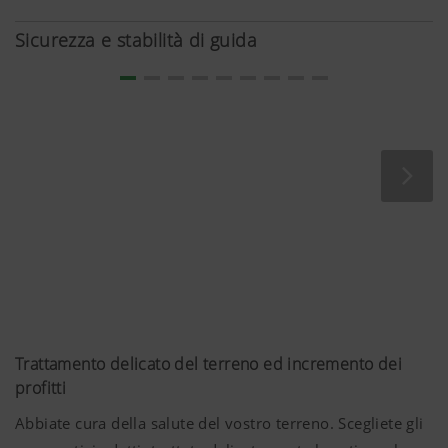
L'azionamento dei rulli dosatori corre, protetto, lungo il
telaio. L'albero motore con innesto a camme garantisce
Sicurezza e stabilità di guida
sicurezza fino a 1.200 Nm.
Maggiori informazioni
Trattamento delicato del terreno ed incremento dei
profitti
Marketing
Abbiate cura della salute del vostro terreno. Scegliete gli