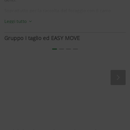
Soprattutto per la raccolta del foraggio con il carro
autocaricante, il pick-up consente una presenza minima
Leggi tutto
di ceneri grezze grazie al suo adattamento perfetto al
terreno.
Gruppo i taglio ed EASY MOVE
Foraggio pulito
L'interazione del pick-up guidato con una cinematica
completamente mobile e con la pressione ridotta sul
terreno garantisce una raccolta ottimale del prodotto.
Così è possibile limitare la quantità di impurità entro i
limiti desiderati di 80-100 g/kg di massa secca.
Flusso perfetto
ll deflettore disponibile su richiesta, con rullo montato
anteriormente, garantisce un flusso perfetto del foraggio
anche in caso di velocità di carico elevata e con qualsiasi