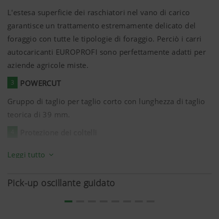
L'estesa superficie dei raschiatori nel vano di carico
garantisce un trattamento estremamente delicato del
foraggio con tutte le tipologie di foraggio. Perciò i carri
autocaricanti EUROPROFI sono perfettamente adatti per
aziende agricole miste.
3
POWERCUT
Gruppo di taglio per taglio corto con lunghezza di taglio
teorica di 39 mm.
4
Protezione dei coltelli
L'affidabile protezione dei coltelli protegge il carro da
Leggi tutto
corpi estranei, evita tempi di inattività forzata, favorendo
così il costante taglio uniforme per una qualità di taglio
Pick-up oscillante guidato
ottimale.