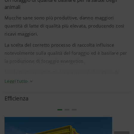
Un foraggio di qualità è basilare per la salute degli
animali
Mucche sane sono più produttive, danno maggiori
quantità di latte di qualità più elevata, producendo così
ricavi maggiori.
La scelta del corretto processo di raccolta influisce
notevolmente sulla qualità del foraggio ed è basilare per
la produzione di foraggio energetico.
Fondamentalmente tutte le macchine della catena di
raccolta dovrebbero essere progettate per soddisfare le
Leggi tutto
esigenze elevate di trattamento delicato del foraggio,
adattamento al terreno nonché prestazione.
Efficienza