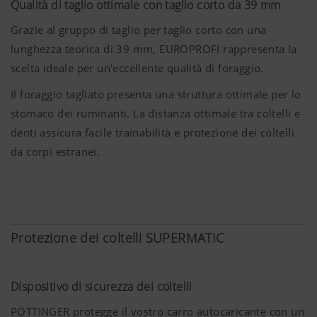
tipo di foraggio.
Qualità di taglio ottimale con taglio corto da 39 mm
Grazie al gruppo di taglio per taglio corto con una
Convogliamento perfetto
lunghezza teorica di 39 mm, EUROPROFI rappresenta la
La lunghezza degli steli dei denti completamente attivi
scelta ideale per un'eccellente qualità di foraggio.
del pick-up oscillante convoglia in modo ottimale il
Il foraggio tagliato presenta una struttura ottimale per lo
flusso del foraggio al rotore anche in condizioni difficili.
stomaco dei ruminanti. La distanza ottimale tra coltelli e
Eccellente qualità di taglio
denti assicura facile trainabilità e protezione dei coltelli
Il foraggio non viene "pettinato" longitudinalmente,
da corpi estranei.
favorendo così una qualità di taglio ottimale.
Protezione dei coltelli SUPERMATIC
Dispositivo di sicurezza dei coltelli
PÖTTINGER protegge il vostro carro autocaricante con un