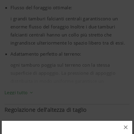
Flusso del foraggio ottimale:
i grandi tamburi falcianti centrali garantiscono un
enorme flusso del foraggio Inoltre i due tamburi
falcianti centrali hanno un collo più stretto che
ingrandisce ulteriormente lo spazio libero tra di essi.
Adattamento perfetto al terreno:
ogni tamburo poggia sul terreno con la stessa
superficie di appoggio. La pressione di appoggio
distribuita in modo uniforme garantisce un
adattamento perfetto al terreno.
Leggi tutto
Regolazione dell’altezza di taglio
×
Regolazione flessibile dell'altezza di taglio