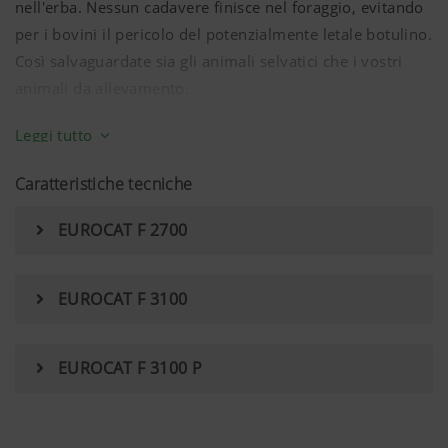
nell'erba. Nessun cadavere finisce nel foraggio, evitando
per i bovini il pericolo del potenzialmente letale botulino.
Così salvaguardate sia gli animali selvatici che i vostri
animali da allevamento.
Davanti alla barra falciante è montata una barra dotata di
Leggi tutto
sensori nel vicino infrarosso. Questi lavorano in modo
indipendente dall'illuminazione diurna e dalla
Caratteristiche tecniche
temperatura. Così SENSOSAFE, rispetto agli apparecchi
EUROCAT F 2700
per la ripresa termica, funziona in modo sempre
affidabile in tutte le condizioni d'impiego.
Con SENSOSAFE svolgete due processi di lavoro
EUROCAT F 3100
contemporaneamente: falciare ed individuare gli animali
selvatici. Non è necessario alcun ulteriore impegno di
EUROCAT F 3100 P
tempo o personale per scansionare i campi. Inoltre per
l'impiego di SENSOSAFE non serve alcuna formazione o
permesso particolare.