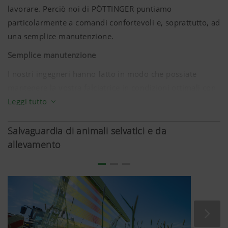
lavorare. Perciò noi di PÖTTINGER puntiamo
particolarmente a comandi confortevoli e, soprattutto, ad
una semplice manutenzione.
Semplice manutenzione
I nostri ingegneri hanno fatto in modo che possiate
mantenere la vostra falciatrice in condizioni ottimali con
il minimo sforzo. Lunghi intervalli di manutenzione e
Leggi tutto
grande facilità di accesso ai punti di lubrificazione vi
consentono uno sfruttamento efficiente delle finestre
Salvaguardia di animali selvatici e da
temporali, spesso molto brevi, per la raccolta.
allevamento
I tamburi falcianti sono facilmente accessibili grazie al
ribaltamento dei teli di protezione, facilmente
comandabile. Così è possibile sostituire le lamette in
modo semplice e rapido.