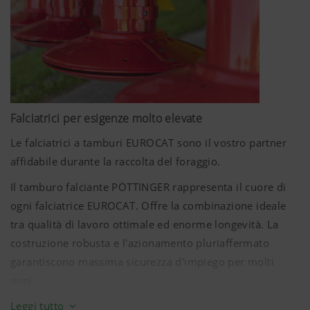
di raccolta. In base a quanto spesso passate da un
processo di raccolta ad un altro, con le nostre falciatrici
frontali potete scegliere tra la regolazione mediante
anelli distanziali o la confortevole regolazione
centralizzata dell'altezza di taglio.
Falciatrici per esigenze molto elevate
Le falciatrici a tamburi EUROCAT sono il vostro partner
affidabile durante la raccolta del foraggio.
Il tamburo falciante PÖTTINGER rappresenta il cuore di
ogni falciatrice EUROCAT. Offre la combinazione ideale
tra qualità di lavoro ottimale ed enorme longevità. La
costruzione robusta e l'azionamento pluriaffermato
garantiscono massima sicurezza d'impiego per molti
anni.
Leggi tutto
Tutta la falciatrice è costruita solo con pezzi di qualità