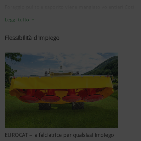
Foraggio pulito e saporito viene mangiato volentieri Così
diventa possibile ridurre l'impiego di mangime. Ciò da un
Leggi tutto
lato comporta una riduzione dei costi per il foraggio,
dall'altra una maggiore salute del bestiame.
Flessibilità d'impiego
Animali sani sono più fecondi, vivono più a lungo e,
aspetto fondamentale, producono più latte e più carne.
In ultima analisi grazie al foraggio pulito e
qualitativamente perfetto beneficiate di maggiori ricavi
per la vostra azienda agricola.
EUROCAT – la falciatrice per qualsiasi impiego