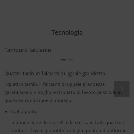
Se questi cadaveri giungono, senza essere notati, nel silo
assieme al foraggio, subiscono un processo naturale di
decomposizione. In assenza di ossigeno, batteri del tipo
Clostridium botulinum producono la neurotossica
Tecnologia
tossina botulinica.
La somministrazione di un insilato così contaminato può
Tamburo falciante
provocare nei bovini, negli ovini, negli equini e nel
pollame il botulino, una malattia potenzialmente letale.
Quattro tamburi falcianti di uguale grandezza
I quattro tamburi falcianti di uguale grandezza
garantiscono il migliore risultato di lavoro possibile in
qualsiasi condizione d'impiego.
Taglio pulito:
la dimensione dei coltelli è la stessa in tutti quattro i
tamburi. Così è garantito un taglio pulito ed uniforme