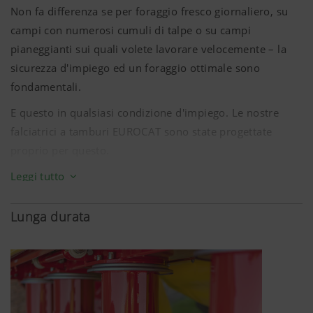
Non fa differenza se per foraggio fresco giornaliero, su
campi con numerosi cumuli di talpe o su campi
pianeggianti sui quali volete lavorare velocemente – la
sicurezza d'impiego ed un foraggio ottimale sono
fondamentali.
E questo in qualsiasi condizione d'impiego. Le nostre
falciatrici a tamburi EUROCAT sono state progettate
proprio per questo.
Leggi tutto
I quattro tamburi falcianti di uguale grandezza sono il
marchio di fabbrica delle falciatrici EUROCAT. Oltre ad un
taglio pulito garantiscono soprattutto un eccezionale
Lunga durata
flusso del foraggio ed un pericolo di intasamento ridotto,
anche con foraggio allettato.
I nostri vari sistemi di regolazione dell'altezza di taglio
garantiscono un impiego versatile in differenti processi