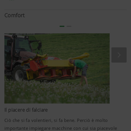
molto elevata. La resistente verniciatura catodica ad
immersione con verniciatura a polveri garantisce
Comfort
elasticità e longevità.
Il piacere di falciare
Ciò che si fa volentieri, si fa bene. Perciò è molto
importante impiegare macchine con cui sia piacevole