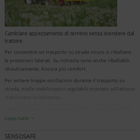
Cambiare appezzamento di terreno senza scendere dal
trattore
Maggiori informazioni
Per consentire un trasporto su strada sicuro si ribaltano
le protezioni laterali. Su richiesta sono anche ribaltabili
idraulicamente. Ancora più comfort.
Per evitare troppe oscillazioni durante il trasporto su
strada, molle stabilizzatrici regolabili montate sull'attacco
stabilizzano la falciatrice.
Tabelle di avviso con impianto elettrico sono disponibili
su richiesta.
Leggi tutto
SENSOSAFE