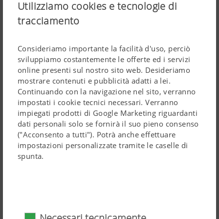
Utilizziamo cookies e tecnologie di
tracciamento
Consideriamo importante la facilità d'uso, perciò
sviluppiamo costantemente le offerte ed i servizi
online presenti sul nostro sito web. Desideriamo
mostrare contenuti e pubblicità adatti a lei.
Continuando con la navigazione nel sito, verranno
impostati i cookie tecnici necessari. Verranno
impiegati prodotti di Google Marketing riguardanti
dati personali solo se fornirà il suo pieno consenso
("Acconsento a tutti"). Potrà anche effettuare
Regolazione continua dell'altezza di taglio PLUS
impostazioni personalizzate tramite le caselle di
spunta.
Con la regolazione continua dell'altezza di taglio PLUS
potete godere di massimo comfort. L'altezza di taglio è
regolabile centralmente per tutti 4 i tamburi da 40 mm a
65 mm.
Necessari tecnicamente
Un albero centrale per la regolazione all'interno di