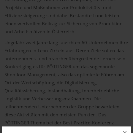
Projekte und Maßnahmen zur Produktivitäts- und
Effizienzsteigerung sind dabei Bestandteil und leisten
einen wertvollen Beitrag zur Sicherung von Produktion
und Arbeitsplätzen in Österreich.
Ungefähr zwei Jahre lang tauschten 60 Unternehmen ihre
Erfahrungen in Lean-Zirkeln aus. Deren Ziele sollen das
unternehmens- und branchenübergreifende Lernen sein.
Konkret ging es für PÖTTINGER um das sogenannte
Shopfloor-Management, also das optimierte Führen am
Ort der Wertschöpfung, die Digitalisierung,
Qualitätssicherung, Instandhaltung, innerbetriebliche
Logistik und Verbesserungsmaßnahmen. Die
teilnehmenden Unternehmen der Gruppe bewerteten
diese Aktivitäten mit den meisten Punkten. Das
PÖTTINGER Thema bei der Best Practice-Konferenz
lautete: „Steigende Variantenvielfalt effizient begleiten“.
×