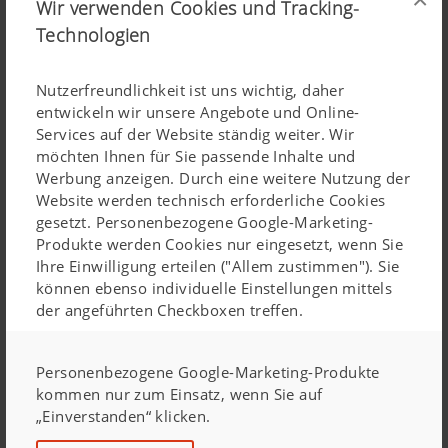
Wir verwenden Cookies und Tracking-
StEP-UP (Österreichs führende Plattform zur
Technologien
nachhaltigen Steigerung der Wettbewerbsfähigkeit
produzierender Unternehmen) bescheinigt dem
Nutzerfreundlichkeit ist uns wichtig, daher
Maschinenbauer, dass Lean Management auf sehr
entwickeln wir unsere Angebote und Online-
hohem Niveau betrieben wird. Andere namhafte
Services auf der Website ständig weiter. Wir
Unternehmen orientieren sich an den Erfahrungen des
möchten Ihnen für Sie passende Inhalte und
Werbung anzeigen. Durch eine weitere Nutzung der
Landtechnikherstellers.
Website werden technisch erforderliche Cookies
gesetzt. Personenbezogene Google-Marketing-
Produkte werden Cookies nur eingesetzt, wenn Sie
Mit dem engagierten Bestreben nach Verbesserungen,
Ihre Einwilligung erteilen ("Allem zustimmen"). Sie
Effizienz- und Produktionssteigerungen hat der
können ebenso individuelle Einstellungen mittels
Grieskirchner Leitbetrieb die Stärkung des
der angeführten Checkboxen treffen.
Produktionsstandortes Österreich und die Sicherung von
Arbeitsplätzen im Fokus. Als Leitbetrieb für Lean
Personenbezogene Google-Marketing-Produkte
Management kann PÖTTINGER zuversichtlich in eine
kommen nur zum Einsatz, wenn Sie auf
„Einverstanden“ klicken.
erfolgreiche Zukunft blicken.