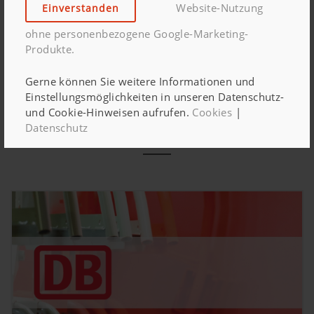
Teilen:
Website-Nutzung
Einverstanden
ohne personenbezogene Google-Marketing-
Produkte.
Gerne können Sie weitere Informationen und
IMMER AKTUELL INFORMIERT
Einstellungsmöglichkeiten in unseren Datenschutz-
und Cookie-Hinweisen aufrufen.
Cookies
|
ÄHNLICHE ARTIKEL
Datenschutz