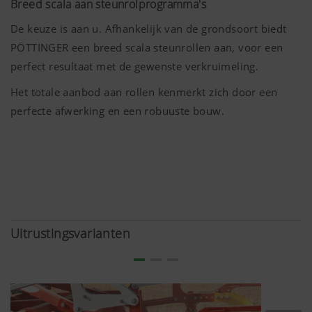
Breed scala aan steunrolprogramma's
De keuze is aan u. Afhankelijk van de grondsoort biedt
PÖTTINGER een breed scala steunrollen aan, voor een
YouTube
We plaatsen YouTube-video's op onze we
gebruiken daarbij de verbeterde privacy
perfect resultaat met de gewenste verkruimeling.
YouTube. YouTube slaat geen informatie 
Het totale aanbod aan rollen kenmerkt zich door een
bezoekers van deze website, tenzij er ee
perfecte afwerking en een robuuste bouw.
bekeken.Meer informatie vindt u
hier:https://support.google.com/youtub
hl=dehttps://www.google.de/intl/de/poli
hebben geen controle over YouTube-cooki
cookies blokkeren in je browserinstelling
Uitrustingsvarianten