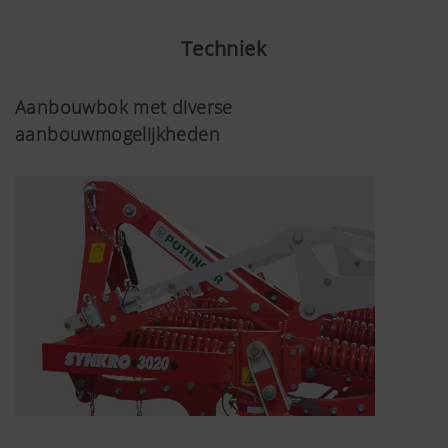
15 mm
materiaaldikte aan de schaarpunt
Techniek
Meer slijtagevolume in de hoofdslijtagezone
Aanbouwbok met diverse
aanbouwmogelijkheden