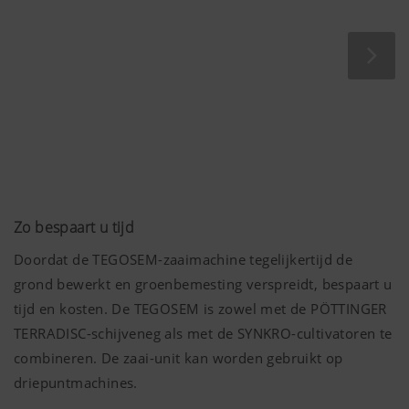
(inclusief cookies) die pseudoniem meten en
evalueren welke inhoud van onze website wordt
Doel van het
Duur
cookie
Google
Analyse van
6 Maanden
Analytics
het gebruik
van de
website, zie
Zo bespaart u tijd
hieronder.
Doordat de TEGOSEM-zaaimachine tegelijkertijd de
grond bewerkt en groenbemesting verspreidt, bespaart u
tijd en kosten. De TEGOSEM is zowel met de PÖTTINGER
TERRADISC-schijveneg als met de SYNKRO-cultivatoren te
combineren. De zaai-unit kan worden gebruikt op
driepuntmachines.