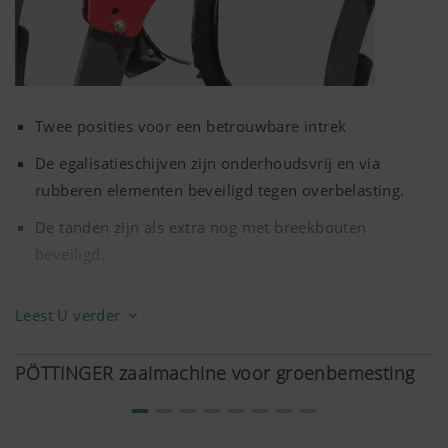
de gebruiker zijn
geselecteerd.
Twee posities voor een betrouwbare intrek
De egalisatieschijven zijn onderhoudsvrij en via
rubberen elementen beveiligd tegen overbelasting.
De tanden zijn als extra nog met breekbouten
Meer info
beveiligd.
PÖTTINGER biedt naast een steenbeveiliging ook een
Analyse en statistieken
Leest U verder
breekboutbeveiliging aan. Dit beschermt de machines
tegen grotere stenen.
PÖTTINGER zaaimachine voor groenbemesting
We willen de gebruiksvriendelijkheid en
prestaties van onze website continu verbeteren.
Daarom gebruiken we analysetechnologieën