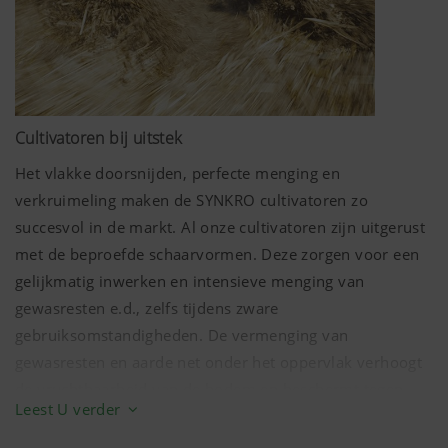
Cultivatoren bij uitstek
Het vlakke doorsnijden, perfecte menging en
verkruimeling maken de SYNKRO cultivatoren zo
succesvol in de markt. Al onze cultivatoren zijn uitgerust
met de beproefde schaarvormen. Deze zorgen voor een
gelijkmatig inwerken en intensieve menging van
gewasresten e.d., zelfs tijdens zware
gebruiksomstandigheden. De vermenging van
gewasresten en aarde net onder het oppervlak verhoogt
de vruchtbaarheid van de bodem en beschermt tegen
Leest U verder
erosie.