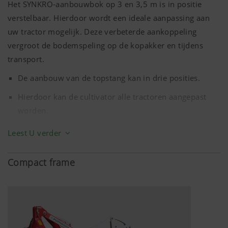
Het SYNKRO-aanbouwbok op 3 en
3,5 m
is in positie
verstelbaar. Hierdoor wordt een ideale aanpassing aan
uw tractor mogelijk. Deze verbeterde aankoppeling
vergroot de bodemspeling op de kopakker en tijdens
transport.
De aanbouw van de topstang kan in drie posities.
Hierdoor kan de cultivator alle tractoren aangepast
worden.
Aanbouw van de hefarm met dubbele aanbouwhaken
Leest U verder
met de mogelijkheid van twee verschillende
bevestigingshoogten. Ideaal wanner de cultivator
Compact frame
wordt gebruikt door verschillende tractoren met
verschillende bandenmaten.