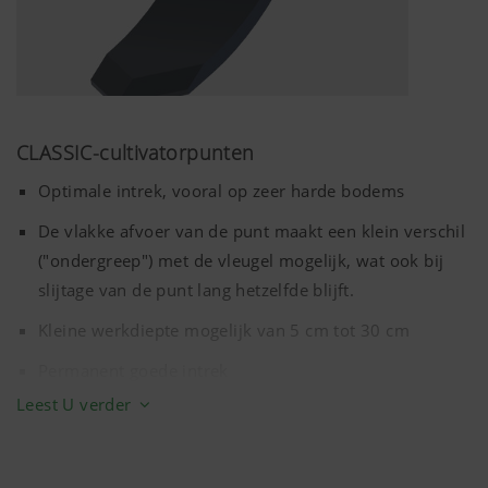
CLASSIC-cultivatorpunten
Optimale intrek, vooral op zeer harde bodems
De vlakke afvoer van de punt maakt een klein verschil
("ondergreep") met de vleugel mogelijk, wat ook bij
slijtage van de punt lang hetzelfde blijft.
Kleine werkdiepte mogelijk van
5 cm
tot
30 cm
Permanent goede intrek
Leest U verder
Bevestiging van de tanden met twee schroeven.
Geen puntverlies door de dubbele bevestiging, zelfs
bij harde bodemcondities