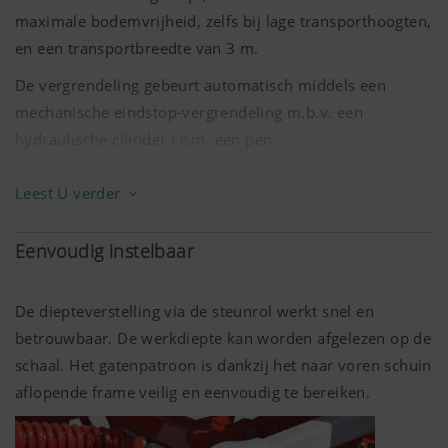
maximale bodemvrijheid, zelfs bij lage transporthoogten,
en een transportbreedte van
3 m
.
De vergrendeling gebeurt automatisch middels een
mechanische eindstop-vergrendeling m.b.v. een
hydraulische cilinder i.c.m. een pen.
Twee steunwielen (10/75-15,3) aan de voorkant zorgen
Leest U verder
optioneel voor een precieze dieptegeleiding. De
diepteverstelling gebeurt daarbij via een topstang met
Eenvoudig instelbaar
ratel. Een hydraulische diepteverstelling is optioneel
verkrijgbaar.
De diepteverstelling via de steunrol werkt snel en
betrouwbaar. De werkdiepte kan worden afgelezen op de
schaal. Het gatenpatroon is dankzij het naar voren schuin
aflopende frame veilig en eenvoudig te bereiken.