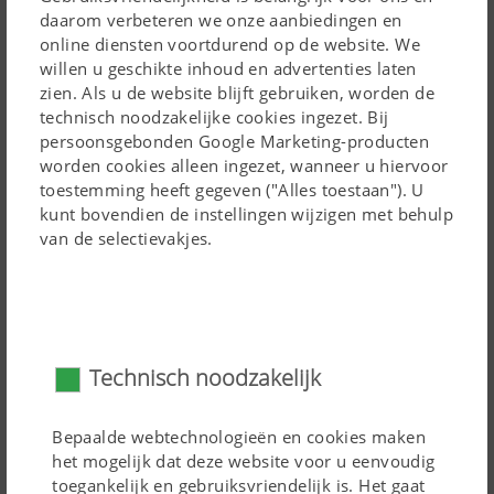
daarom verbeteren we onze aanbiedingen en
online diensten voortdurend op de website. We
De egalisatieschijven worden via de steunrol geleid en
willen u geschikte inhoud en advertenties laten
parallel versteld. Ze kunnen tevens als paar versteld
zien. Als u de website blijft gebruiken, worden de
technisch noodzakelijke cookies ingezet. Bij
worden. De getande vorm zorgt voor een nog betere
persoonsgebonden Google Marketing-producten
aandrijving.
worden cookies alleen ingezet, wanneer u hiervoor
toestemming heeft gegeven ("Alles toestaan"). U
kunt bovendien de instellingen wijzigen met behulp
van de selectievakjes.
Technisch noodzakelijk
Bepaalde webtechnologieën en cookies maken
het mogelijk dat deze website voor u eenvoudig
De lagers zijn duurzaam gesmeerd en hebben verder
toegankelijk en gebruiksvriendelijk is. Het gaat