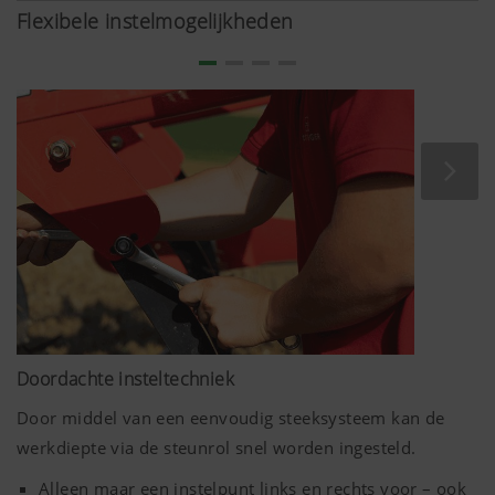
De beste voorwaarden creëren
Flexibele instelmogelijkheden
Door de overlap van de vleugelscharen wordt de grond
bij zowel diepe, als ook bij vlakke bewerking goed
losgesneden. Voor een bewerkingsdiepte van 5 –
30 cm
.
Doordachte insteltechniek
Door middel van een eenvoudig steeksysteem kan de
werkdiepte via de steunrol snel worden ingesteld.
Alleen maar een instelpunt links en rechts voor – ook