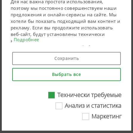
Для нас важна простота использования,
поэтому мы постоянно совершенствуем наши
предложения и онлайн-сервисы на сайте. Мы
хотели бы показать подходящий вам контент и
рекламу. Если вы продолжите использовать
веб-сайт, будут установлены технически
Подробнее
необходимые файлы cookie. Персональные
маркетинговые продукты Google будут
использовать файлы cookie только в том
Сохранить
случае, если вы дадите свое согласие («согласен
на все»). Вы также можете выполнить
индивидуальные настройки, используя
Выбрать все
перечисленные поля для галочки.
Automated swath placement with the
Технически требуемые
NOVACAT V 10000 mower
Анализ и статистика
combination
Маркетинг
Технически требуемые
Смотреть видео на YouTube