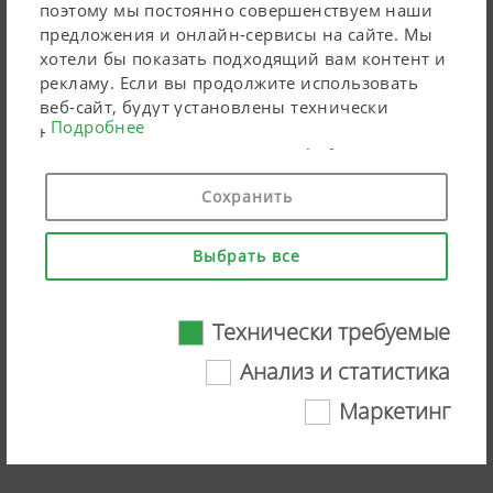
поэтому мы постоянно совершенствуем наши
предложения и онлайн-сервисы на сайте. Мы
хотели бы показать подходящий вам контент и
рекламу. Если вы продолжите использовать
веб-сайт, будут установлены технически
Подробнее
необходимые файлы cookie. Персональные
маркетинговые продукты Google будут
использовать файлы cookie только в том
Сохранить
случае, если вы дадите свое согласие («согласен
на все»). Вы также можете выполнить
индивидуальные настройки, используя
Выбрать все
перечисленные поля для галочки.
Технически требуемые
NOVACAT F ALPIN front mowers –
Анализ и статистика
Your advantages
Маркетинг
Технически требуемые
Смотреть видео на YouTube
Определенные веб-технологии и файлы