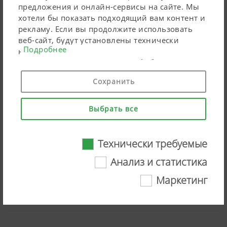
предложения и онлайн-сервисы на сайте. Мы
хотели бы показать подходящий вам контент и
рекламу. Если вы продолжите использовать
веб-сайт, будут установлены технически
Подробнее
необходимые файлы cookie. Персональные
маркетинговые продукты Google будут
использовать файлы cookie только в том
Сохранить
случае, если вы дадите свое согласие («согласен
на все»). Вы также можете выполнить
индивидуальные настройки, используя
Выбрать все
перечисленные поля для галочки.
Технически требуемые
NOVACAT F front mowers – Highlights
Анализ и статистика
Маркетинг
Смотреть видео на YouTube
Технически требуемые
Определенные веб-технологии и файлы
cookie помогают сделать этот веб-сайт