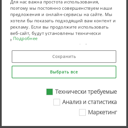
Для нас важна простота использования,
поэтому мы постоянно совершенствуем наши
предложения и онлайн-сервисы на сайте. Мы
хотели бы показать подходящий вам контент и
рекламу. Если вы продолжите использовать
веб-сайт, будут установлены технически
Подробнее
необходимые файлы cookie. Персональные
маркетинговые продукты Google будут
использовать файлы cookie только в том
Сохранить
случае, если вы дадите свое согласие («согласен
на все»). Вы также можете выполнить
индивидуальные настройки, используя
Выбрать все
перечисленные поля для галочки.
NOVACAT/EUROCAT rear mounted
Технически требуемые
disc and drum mowers
Анализ и статистика
Маркетинг
Смотреть видео на YouTube
Технически требуемые
Загрузить mp4