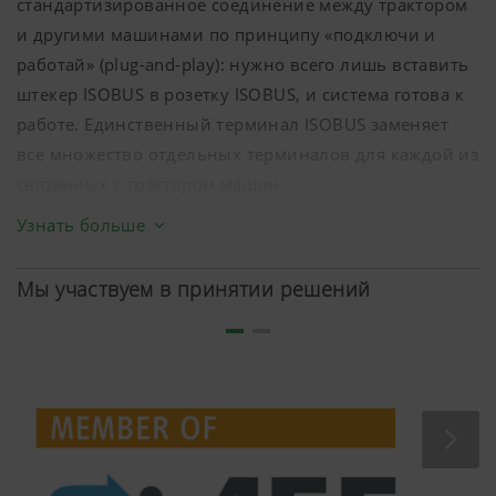
стандартизированное соединение между трактором
и другими машинами по принципу «подключи и
работай» (plug-and-play): нужно всего лишь вставить
штекер ISOBUS в розетку ISOBUS, и система готова к
работе. Единственный терминал ISOBUS заменяет
все множество отдельных терминалов для каждой из
связанных с трактором машин.
Важно отметить, что технология ISOBUS
Узнать больше
унифицирует связь не только между тракторами и
навесным оборудованием, но и между
Мы участвуем в принятии решений
сельхозмашинами и офисным
сельскохозяйственным ПО. Таким образом ISOBUS
послужила основой для создания современного,
интегрированного в сети сельскохозяйственного
предприятия. Благодаря ISOBUS стали возможными и
такие концепции, как «точное земледелие» и
«интеллектуальное управление данными».