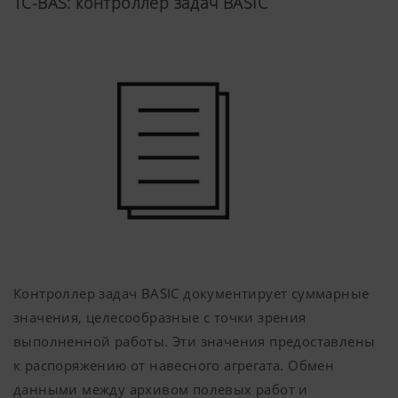
TC-BAS: контроллер задач BASIC
Анализ и статистика
Мы хотим постоянно улучшать удобство
использования и производительность
нашего веб-сайта. Поэтому мы используем
технологии анализа (включая файлы cookie),
которые анонимно измеряют и оценивают,
какой контент на нашем веб-сайте
Назначение
Продолжительност
cookie-файла
Контроллер задач BASIC документирует суммарные
значения, целесообразные с точки зрения
Google
Анализ
6 Месяцы
Analytics
использования
выполненной работы. Эти значения предоставлены
веб-сайта, см.
к распоряжению от навесного агрегата. Обмен
ниже.
данными между архивом полевых работ и