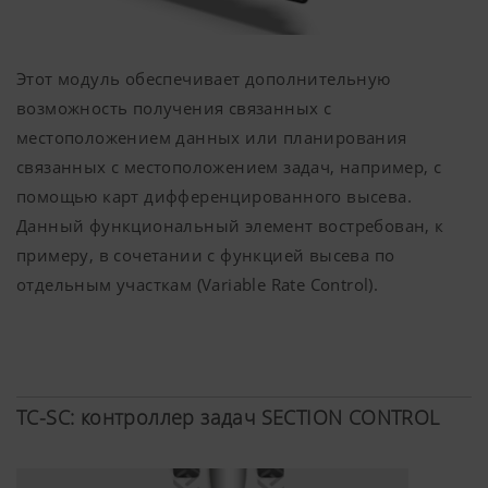
Мы хотим показывать вам соответствующий
контент на нашем веб-сайте и в социальных
сетях, поэтому мы используем веб-
Этот модуль обеспечивает дополнительную
технологии (включая файлы cookie) от
возможность получения связанных с
некоторых компаний-партнеров. В
местоположением данных или планирования
результате отображаемый контент
адаптируется к вашему пользовательскому
связанных с местоположением задач, например, с
поведению.
помощью карт дифференцированного высева.
Назначение cookie-файла
Данный функциональный элемент востребован, к
примеру, в сочетании с функцией высева по
отдельным участкам (Variable Rate Control).
YouTube
Мы размещаем видеоролики YouTube 
сайте, используя при этом расширен
конфиденциальности YouTube. YouTub
информацию о посетителях этого веб-с
исключением случаев, когда они про
TC-SC: контроллер задач SECTION CONTROL
видео.Более подробную информацию 
здесь:https://support.google.com/yout
hl=dehttps://www.google.de/intl/de/poli