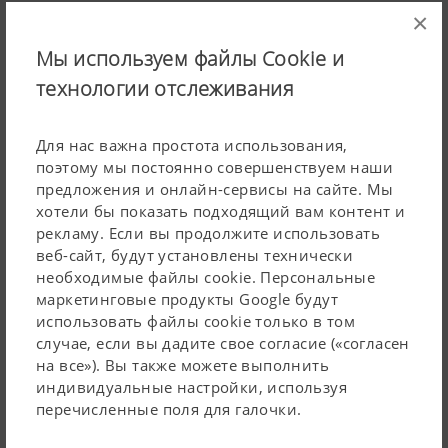
навесного агрегата, с его помощью вы сможете
Узнать больше
×
управлять любым другим навесным агрегатом
Мы используем файлы Cookie и
ISOBUS.
TECU: базовый ЭБУ трактора
технологии отслеживания
Для нас важна простота использования,
поэтому мы постоянно совершенствуем наши
предложения и онлайн-сервисы на сайте. Мы
хотели бы показать подходящий вам контент и
рекламу. Если вы продолжите использовать
веб-сайт, будут установлены технически
необходимые файлы cookie. Персональные
маркетинговые продукты Google будут
использовать файлы cookie только в том
случае, если вы дадите свое согласие («согласен
на все»). Вы также можете выполнить
индивидуальные настройки, используя
ЭБУ трактора является «рабочим компьютером»
перечисленные поля для галочки.
трактора. Приложение TECU предоставляет