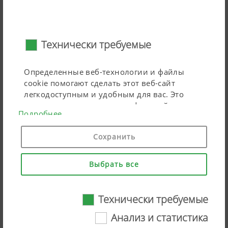
пользователям ISOBUS центральную информацию о
тягаче, такую ​​как скорость, частота вращения
карданного вала и т.д.
Технически требуемые
Определенные веб-технологии и файлы
cookie помогают сделать этот веб-сайт
легкодоступным и удобным для вас. Это
касается важных основных функций, таких
Подробнее
как навигация на веб-сайте, правильное
отображение в вашем интернет-браузере
AUX-N: вспомогательное управление
Сохранить
или запрос вашего согласия. Этот веб-сайт
не работает без упомянутых веб-технологий
и файлов cookie.
Выбрать все
Назначение
Продолжительно
Технически требуемые
cookie-файла
Анализ и статистика