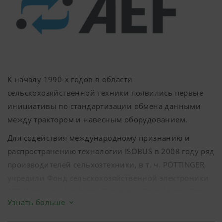
Источник:
www.aef-online.org
К началу 1990-х годов в области
сельскохозяйственной техники появились первые
инициативы по стандартизации обмена данными
между трактором и навесным оборудованием.
Для содействия международному признанию и
распространению технологии ISOBUS в 2008 году ряд
производителей сельхозтехники, в т. ч. PÖTTINGER,
учредили Фонд сельскохозяйственной электроники
AEF (Agricultural Industry Electronics Foundation). Это
Узнать больше
объединение успешно продвигает идею
оптимального взаимодействия аппаратного и