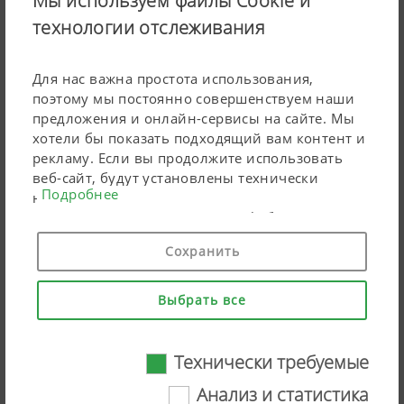
Мы используем файлы Cookie и
TOP VT 6820 S и TOP VT 7620 S
технологии отслеживания
01.08.2024
Новые двухроторные валкооборазователи
Для нас важна простота использования,
гарантируют лучший результат
поэтому мы постоянно совершенствуем наши
предложения и онлайн-сервисы на сайте. Мы
хотели бы показать подходящий вам контент и
рекламу. Если вы продолжите использовать
веб-сайт, будут установлены технически
Подробнее
необходимые файлы cookie. Персональные
маркетинговые продукты Google будут
использовать файлы cookie только в том
Сохранить
случае, если вы дадите свое согласие («согласен
на все»). Вы также можете выполнить
индивидуальные настройки, используя
Выбрать все
перечисленные поля для галочки.
Технически требуемые
Анализ и статистика
Совместное обучение PÖTTINGER и MaterMacc