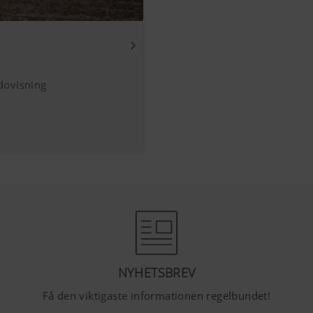
 innehåll på vår webbplats och på de sociala medierna. Därför 
erföretag. Därmed skräddarsys och visas innehållet utifrån d
dovisning
Tube-filmer till vår webbplats och använder då YouTubes utök
 YouTube lagrar ingen information om besökarna på deras we
ofilm ses.Det finns mer information
pport.google.com/youtube/answer/171780?
w.google.de/intl/de/policies/privacy/Vi har ingen kontroll öv
ockera de kakorna i inställningarna till din webbläsare.
NYHETSBREV
Få den viktigaste informationen regelbundet!