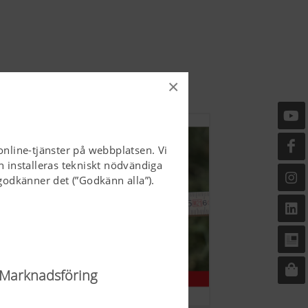
×
online-tjänster på webbplatsen. Vi
n installeras tekniskt nödvändiga
odkänner det (”Godkänn alla”).
Marknadsföring