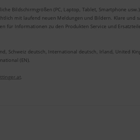
liche Bildschirmgrößen (PC, Laptop, Tablet, Smartphone usw.
ichtlich mit laufend neuen Meldungen und Bildern. Klare und
fen für Informationen zu den Produkten Service und Ersatztei
nd, Schweiz deutsch, International deutsch, Irland, United K
national (EN).
tinger.at
.