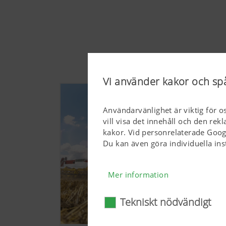
Vi använder kakor och sp
Användarvänlighet är viktig för o
vill visa det innehåll och den re
kakor. Vid personrelaterade Goog
Du kan även göra individuella ins
Mer information
Tekniskt nödvändigt
Tekniskt nödvändigt