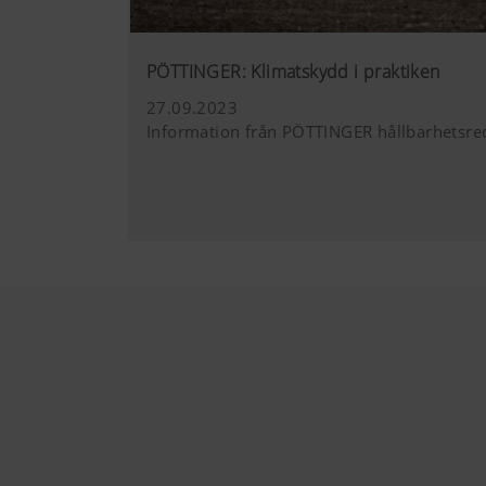
Vi vill visa dig ett relevant
(även kakor) från några partn
PÖTTINGER: Klimatskydd i praktiken
Mer information
Kakans syfte
27.09.2023
Information från PÖTTINGER hållbarhetsre
YouTube
Vi ansluter You
dataskyddsläge.
utom om en vide
här:https://su
hl=dehttps://ww
kakor. Du kan bl