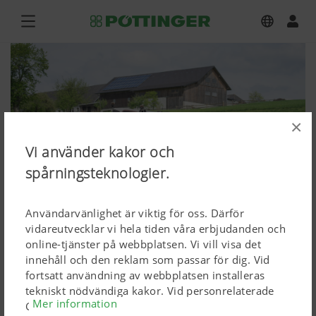
×
Vi använder kakor och
spårningsteknologier.
Användarvänlighet är viktig för oss. Därför
vidareutvecklar vi hela tiden våra erbjudanden och
online-tjänster på webbplatsen. Vi vill visa det
innehåll och den reklam som passar för dig. Vid
EUROCAT F 3100 P
fortsatt användning av webbplatsen installeras
tekniskt nödvändiga kakor. Vid personrelaterade
Mer information
Ladda ned högupplösta bilder
Google Marketing-produkter installeras kakor, men