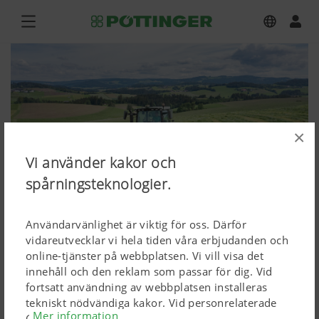
×
Vi använder kakor och
spårningsteknologier.
Användarvänlighet är viktig för oss. Därför
vidareutvecklar vi hela tiden våra erbjudanden och
online-tjänster på webbplatsen. Vi vill visa det
NOVACAT H 11200, NOVACAT F 3100
innehåll och den reklam som passar för dig. Vid
fortsatt användning av webbplatsen installeras
OC
tekniskt nödvändiga kakor. Vid personrelaterade
Mer information
Google Marketing-produkter installeras kakor, men