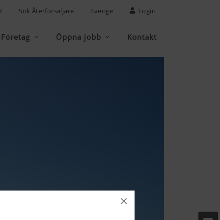
R
Sök Återförsäljare
Sverige
Login
Företag
Öppna jobb
Kontakt
×