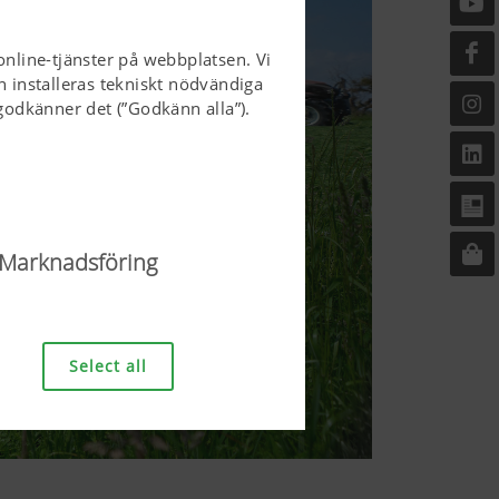
online-tjänster på webbplatsen. Vi
n installeras tekniskt nödvändiga
odkänner det (”Godkänn alla”).
Marknadsföring
sen och göra den
sen, korrekt visning i din
Select all
van nämnda
Varaktighet