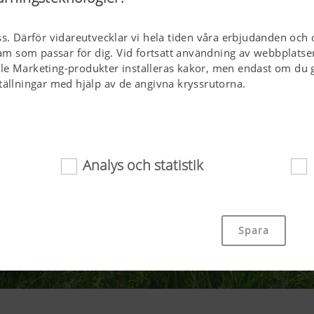
ss. Därför vidareutvecklar vi hela tiden våra erbjudanden och 
klam som passar för dig. Vid fortsatt användning av webbplatse
le Marketing-produkter installeras kakor, men endast om du g
tällningar med hjälp av de angivna kryssrutorna.
Analys och statistik
or bidrar till att helt enkelt tillgängliggöra den här webbplat
äl viktiga grundfunktioner, exempelvis navigering på webbplat
Spara
tt medgivande. Den här webbplatsen fungerar inte utan de o
na.
Kakans syfte