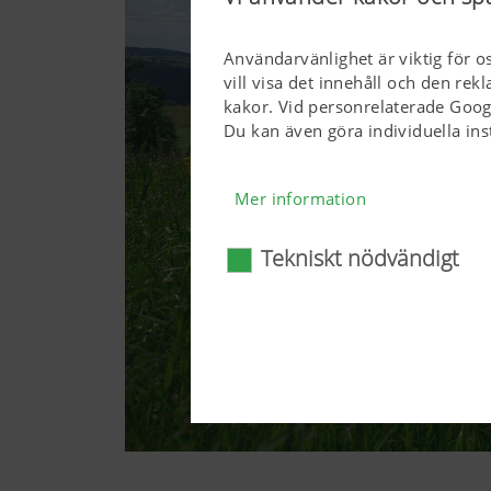
Användarvänlighet är viktig för o
vill visa det innehåll och den re
kakor. Vid personrelaterade Goog
Du kan även göra individuella ins
Mer information
Tekniskt nödvändigt
Tekniskt nödvändigt
Vissa webbteknologier och kak
användarvänlig. Här avses såv
webbläsare och frågan om di
webbteknologierna och kakor
Mer information