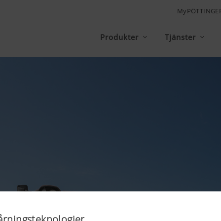
MyPÖTTINGE
Produkter
Tjänster
årningsteknologier.