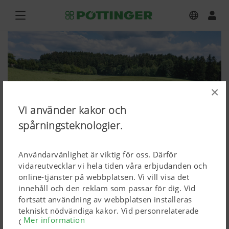
×
Vi använder kakor och
spårningsteknologier.
Användarvänlighet är viktig för oss. Därför
vidareutvecklar vi hela tiden våra erbjudanden och
online-tjänster på webbplatsen. Vi vill visa det
innehåll och den reklam som passar för dig. Vid
NOVACAT H 9500
fortsatt användning av webbplatsen installeras
tekniskt nödvändiga kakor. Vid personrelaterade
Mer information
Ladda ned högupplösta bilder
Google Marketing-produkter installeras kakor, men