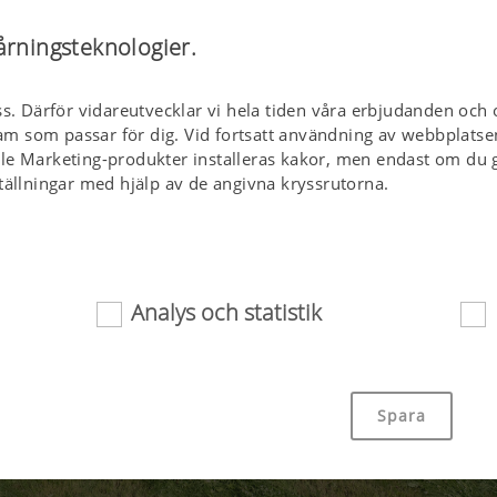
årningsteknologier.
ss. Därför vidareutvecklar vi hela tiden våra erbjudanden och 
klam som passar för dig. Vid fortsatt användning av webbplatse
le Marketing-produkter installeras kakor, men endast om du g
tällningar med hjälp av de angivna kryssrutorna.
Analys och statistik
or bidrar till att helt enkelt tillgängliggöra den här webbplat
äl viktiga grundfunktioner, exempelvis navigering på webbplat
Spara
tt medgivande. Den här webbplatsen fungerar inte utan de o
na.