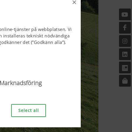
×
online-tjänster på webbplatsen. Vi
n installeras tekniskt nödvändiga
odkänner det (”Godkänn alla”).
Marknadsföring
sen och göra den
sen, korrekt visning i din
Select all
van nämnda