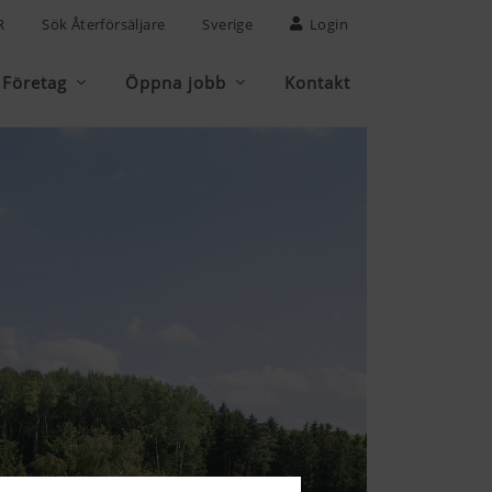
R
Sök Återförsäljare
Sverige
Login
Företag
Öppna jobb
Kontakt