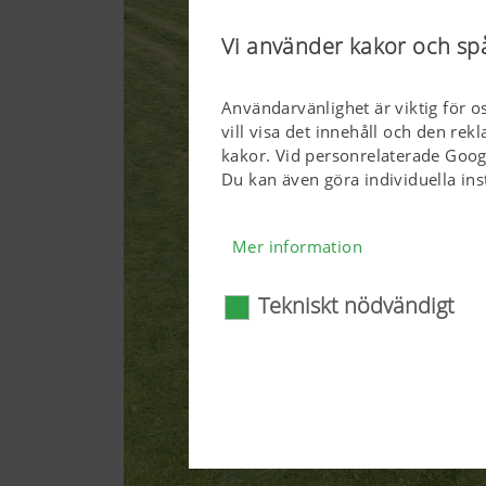
Vi använder kakor och sp
Användarvänlighet är viktig för o
vill visa det innehåll och den re
kakor. Vid personrelaterade Goog
Du kan även göra individuella ins
Mer information
Tekniskt nödvändigt
Tekniskt nödvändigt
Vissa webbteknologier och kak
användarvänlig. Här avses såv
webbläsare och frågan om di
webbteknologierna och kakor
Mer information