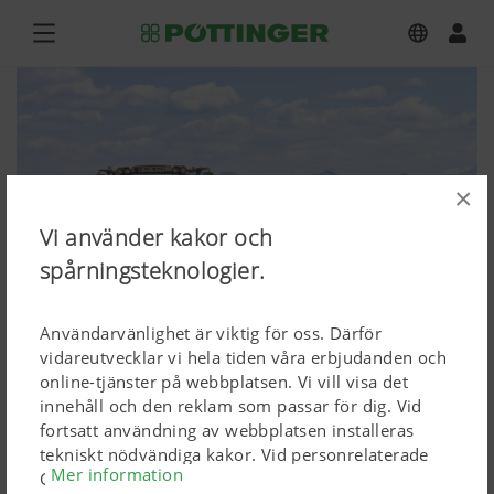
×
Vi använder kakor och
spårningsteknologier.
Användarvänlighet är viktig för oss. Därför
vidareutvecklar vi hela tiden våra erbjudanden och
online-tjänster på webbplatsen. Vi vill visa det
innehåll och den reklam som passar för dig. Vid
EUROCAT 312
fortsatt användning av webbplatsen installeras
tekniskt nödvändiga kakor. Vid personrelaterade
Mer information
Ladda ned högupplösta bilder
Google Marketing-produkter installeras kakor, men