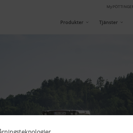
MyPÖTTINGE
Produkter
Tjänster
årningsteknologier.