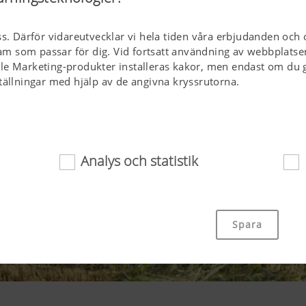
ss. Därför vidareutvecklar vi hela tiden våra erbjudanden och 
klam som passar för dig. Vid fortsatt användning av webbplatse
le Marketing-produkter installeras kakor, men endast om du g
tällningar med hjälp av de angivna kryssrutorna.
Analys och statistik
or bidrar till att helt enkelt tillgängliggöra den här webbplat
äl viktiga grundfunktioner, exempelvis navigering på webbplat
Spara
tt medgivande. Den här webbplatsen fungerar inte utan de o
na.
Kakans syfte