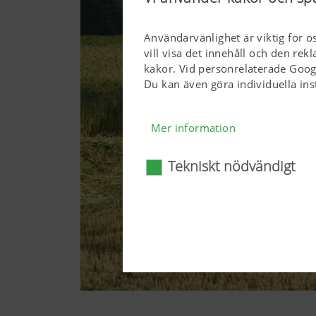
Användarvänlighet är viktig för o
vill visa det innehåll och den re
kakor. Vid personrelaterade Goog
Du kan även göra individuella ins
Mer information
Tekniskt nödvändigt
Tekniskt nödvändigt
Vissa webbteknologier och kak
användarvänlig. Här avses såv
webbläsare och frågan om di
webbteknologierna och kakor
Mer information