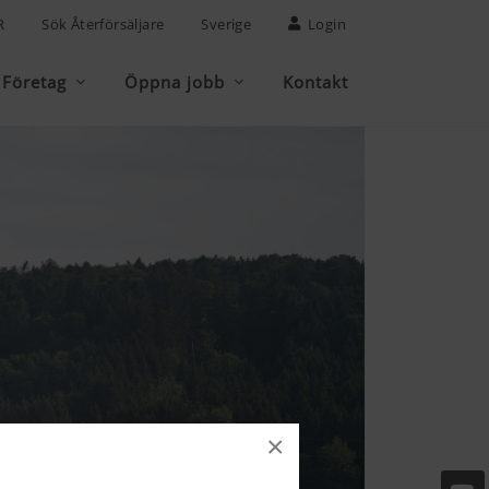
R
Sök Återförsäljare
Sverige
Login
Företag
Öppna jobb
Kontakt
×