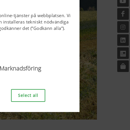
online-tjänster på webbplatsen. Vi
n installeras tekniskt nödvändiga
odkänner det (”Godkänn alla”).
Marknadsföring
sen och göra den
sen, korrekt visning i din
Select all
van nämnda
Varaktighet