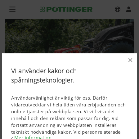
×
Vi använder kakor och
spårningsteknologier.
Användarvänlighet är viktig för oss. Därför
vidareutvecklar vi hela tiden våra erbjudanden och
online-tjänster på webbplatsen. Vi vill visa det
NOVACAT 352 V, NOVACAT F 3100
innehåll och den reklam som passar för dig. Vid
fortsatt användning av webbplatsen installeras
OC
tekniskt nödvändiga kakor. Vid personrelaterade
Mer information
Google Marketing-produkter installeras kakor, men