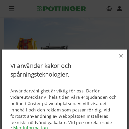
×
Vi använder kakor och
spårningsteknologier.
Användarvänlighet är viktig för oss. Därför
vidareutvecklar vi hela tiden våra erbjudanden och
online-tjänster på webbplatsen. Vi vill visa det
NOVACAT 301 ALPHA MOTION
innehåll och den reklam som passar för dig. Vid
fortsatt användning av webbplatsen installeras
MASTER
tekniskt nödvändiga kakor. Vid personrelaterade
Mer information
Google Marketing-produkter installeras kakor, men