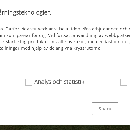
årningsteknologier.
ss. Därför vidareutvecklar vi hela tiden våra erbjudanden och 
klam som passar för dig. Vid fortsatt användning av webbplatse
le Marketing-produkter installeras kakor, men endast om du g
tällningar med hjälp av de angivna kryssrutorna.
Analys och statistik
or bidrar till att helt enkelt tillgängliggöra den här webbplat
äl viktiga grundfunktioner, exempelvis navigering på webbplat
Spara
tt medgivande. Den här webbplatsen fungerar inte utan de o
na.