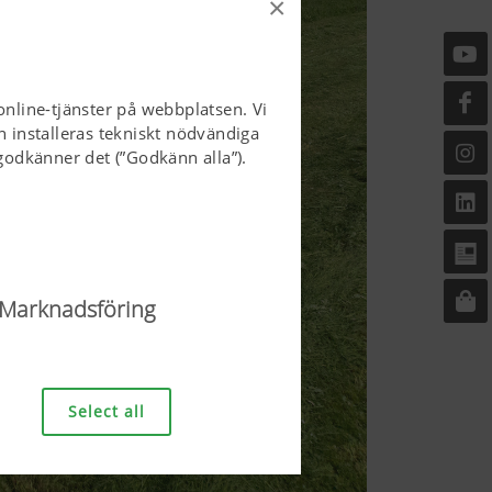
×
online-tjänster på webbplatsen. Vi
n installeras tekniskt nödvändiga
odkänner det (”Godkänn alla”).
Marknadsföring
sen och göra den
sen, korrekt visning i din
Select all
van nämnda