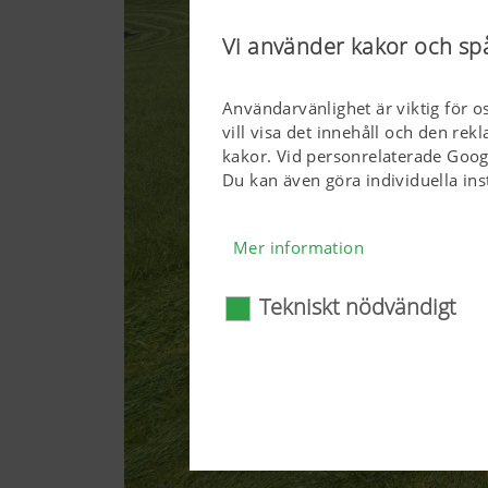
Vi använder kakor och sp
Användarvänlighet är viktig för o
vill visa det innehåll och den re
kakor. Vid personrelaterade Goog
Du kan även göra individuella ins
Mer information
Tekniskt nödvändigt
Tekniskt nödvändigt
Vissa webbteknologier och kak
användarvänlig. Här avses såv
webbläsare och frågan om di
webbteknologierna och kakor
Mer information