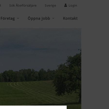
R
Sök Återförsäljare
Sverige
Login
Företag
Öppna jobb
Kontakt