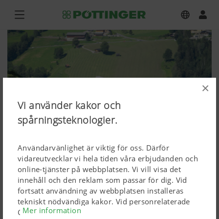
×
Vi använder kakor och
spårningsteknologier.
Användarvänlighet är viktig för oss. Därför
vidareutvecklar vi hela tiden våra erbjudanden och
online-tjänster på webbplatsen. Vi vill visa det
innehåll och den reklam som passar för dig. Vid
NOVACAT F 2700 ALPIN
fortsatt användning av webbplatsen installeras
tekniskt nödvändiga kakor. Vid personrelaterade
Mer information
Ladda ned högupplösta bilder
Google Marketing-produkter installeras kakor, men