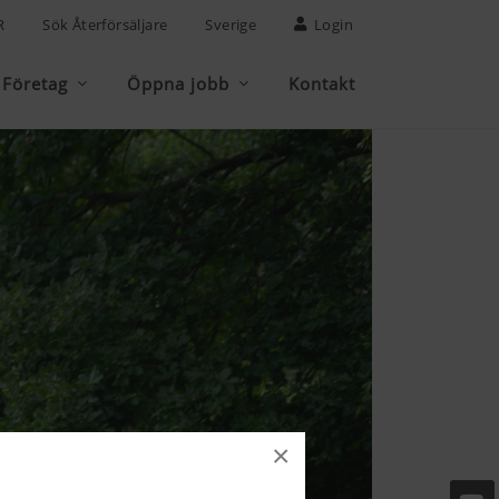
R
Sök Återförsäljare
Sverige
Login
Företag
Öppna jobb
Kontakt
×