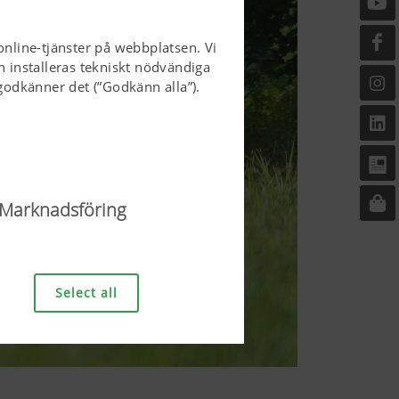
online-tjänster på webbplatsen. Vi
n installeras tekniskt nödvändiga
odkänner det (”Godkänn alla”).
Marknadsföring
sen och göra den
sen, korrekt visning i din
Select all
van nämnda
Varaktighet