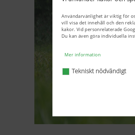
Användarvänlighet är viktig för o
vill visa det innehåll och den re
kakor. Vid personrelaterade Goog
Du kan även göra individuella ins
Mer information
Tekniskt nödvändigt
Tekniskt nödvändigt
Vissa webbteknologier och kak
användarvänlig. Här avses såv
webbläsare och frågan om di
webbteknologierna och kakor
Mer information