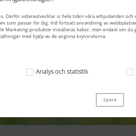
ss. Därför vidareutvecklar vi hela tiden våra erbjudanden och 
klam som passar för dig. Vid fortsatt användning av webbplatse
le Marketing-produkter installeras kakor, men endast om du g
tällningar med hjälp av de angivna kryssrutorna.
Analys och statistik
or bidrar till att helt enkelt tillgängliggöra den här webbplat
äl viktiga grundfunktioner, exempelvis navigering på webbplat
Spara
tt medgivande. Den här webbplatsen fungerar inte utan de o
na.
Kakans syfte