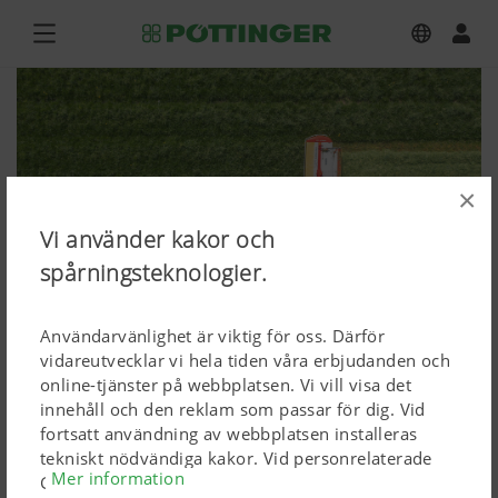
×
Vi använder kakor och
spårningsteknologier.
Användarvänlighet är viktig för oss. Därför
vidareutvecklar vi hela tiden våra erbjudanden och
online-tjänster på webbplatsen. Vi vill visa det
innehåll och den reklam som passar för dig. Vid
NOVACAT V 9200 ED
fortsatt användning av webbplatsen installeras
tekniskt nödvändiga kakor. Vid personrelaterade
Mer information
Ladda ned högupplösta bilder
Google Marketing-produkter installeras kakor, men