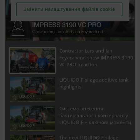
Ми хочемо постійно покращувати зручність
Змінити налаштування файлів cookie
Змінити налаштування файлів cookie
Змінити налаштування файлів cookie
та продуктивність нашої веб-сторінки. Тому
ми використовуємо технології аналізу
(включаючи файли cookie), які анонімно
вимірюють та оцінюють, який контент на
нашій веб-сторінці використовується та як
Contractor Lars and Jan
Feyerabend show IMPRESS 3190
Призначення
Тривалість
VC PRO in action
Сookie-файлів
LIQUIDO F silage additive tank -
Google
Аналіз
6 Місяці
highlights
Analytics
використання
веб-сайту
дивіться
Система внесення
нижче.
бактеріального консерванту
LIQUIDO F – ключові моменти
The new LIQUIDO F silage