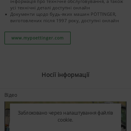
інформація про технічне обслуговування, а також
файли" був
усі технічні деталі доступні онлайн
прийнятий.
Документи щодо будь-яких машин PÖTTINGER,
виготовлених після 1997 року, доступні онлайн
Країна
Зберігає
6
(широта)
вибрану
Місяці
www.mypoettinger.com
і мова
користувачем
(довгота)
країну та
вибір мови.
Носії інформації
Більше інфо
Відео
Заблоковано через налаштування файлів
Заблоковано через налаштування файлів
Заблоковано через налаштування файлів
Аналіз та статистика
cookie.
cookie.
cookie.