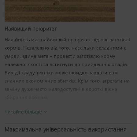
Найвищий пріоритет
Надійність має найвищий пріоритет під час заготівлі
кормів. Незалежно від того, наскільки складними є
умови, єдина мета – провести заготівлю корму
належної якості та встигнути до прийдешніх опадів.
Вихід із ладу техніки може швидко завдати вам
значних економічних збитків. Крім того, агрегати на
заміну дуже часто малодоступні в короткі вікна
збирання врожаю.
Тому надійний партнер під час збирання врожаю є
Читайте більше
незамінним, такий як PÖTTINGER IMPRESS.
Максимальна універсальність використання