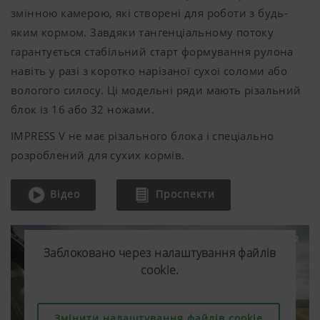
змінною камерою, які створені для роботи з будь-
яким кормом. Завдяки тангенціальному потоку
гарантується стабільний старт формування рулона
навіть у разі з коротко нарізаної сухої соломи або
вологого силосу. Ці модельні ряди мають різальний
блок із 16 або 32 ножами.
IMPRESS V не має різального блока і спеціально
розроблений для сухих кормів.
Відео
Проспекти
Заблоковано через налаштування файлів
Заблоковано через налаштування файлів
Заблоковано через налаштування файлів
cookie.
cookie.
cookie.
Змінити налаштування файлів cookie
Змінити налаштування файлів cookie
Змінити налаштування файлів cookie