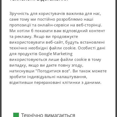
Попит має техніка для сіна, яка може працювати
якомога ближче до землі, не заглиблюючись в неї.
Зручність для користувачів важлива для нас,
саме тому ми постійно розробляємо наші
Дотримання правильної висоти стерні 8-12 см
Читайте більше
пропозиції та онлайн-сервіси на веб-сторінці.
додатково зменшує ризик занесення бруду, оскільки
Ми хотіли б показати вам відповідний контент
машині більше не потрібно працювати настільки
та рекламу. Якщо ви продовжуєте
близько до землі, щоб підібрати чистий корм.
використовувати веб-сайт, будуть встановлені
Технічні дані
Водночас траві залишається достатньо простору для
технічно необхідні файли cookie. Особисті дані
для продуктів Google Marketing
асиміляції, щоб якомога швидше пустити пагони.
IMPRESS 3160 V
використовуються лише файли cookie в тому
Якщо поля не рівні, особливу увагу варто звернути
випадку, якщо ви даєте повну згоду,
на властивості техніки щодо копіювання ґрунту.
натиснувши "Погодитися все". Ви також можете
IMPRESS 3190 V
зробити індивідуальні налаштування,
відмітивши перераховані клітинки з даними.
IMPRESS 3160 V MASTER
IMPRESS 3190 V MASTER
Технічно вимагається