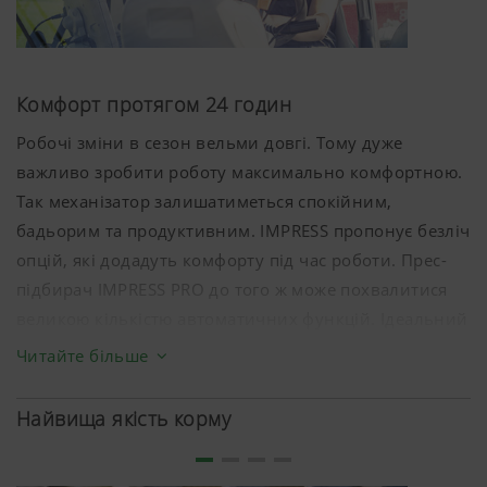
Комфорт протягом 24 годин
Робочі зміни в сезон вельми довгі. Тому дуже
важливо зробити роботу максимально комфортною.
Так механізатор залишатиметься спокійним,
бадьорим та продуктивним. IMPRESS пропонує безліч
опцій, які додадуть комфорту під час роботи. Прес-
підбирач IMPRESS PRO до того ж може похвалитися
великою кількістю автоматичних функцій. Ідеальний
для максимальної пропускної здатності протягом
Читайте більше
дня.
Найвища якість корму