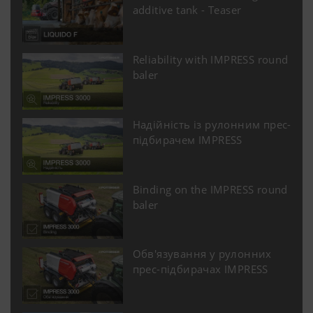
additive tank - Teaser
Reliability with IMPRESS round
baler
Надійність із рулонним прес-
підбирачем IMPRESS
Більше інфо
Binding on the IMPRESS round
baler
Маркетинг
Обв'язування у рулонних
Ми хочемо показати вам відповідний вміст
прес-підбирачах IMPRESS
на нашій веб-сторінці та у соціальних
мережах, тому ми використовуємо веб-
технології (включаючи файли cookie) деяких