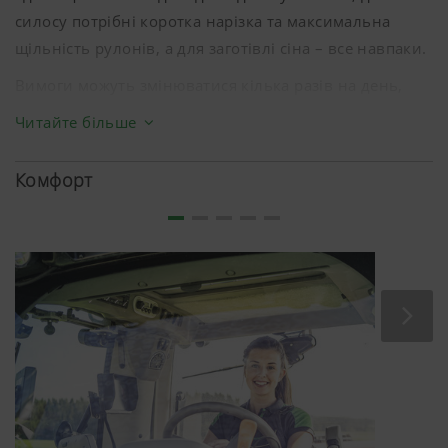
силосу потрібні коротка нарізка та максимальна
щільність рулонів, а для заготівлі сіна – все навпаки.
Вимоги можуть змінюватися кілька разів на день,
особливо якщо ви надаєте послуги. Компанія
Читайте більше
PÖTTINGER надає користувачеві велику кількість
функцій, щоб він мав змогу швидко реагувати на
Комфорт
обставини. Це робить із підбирача IMPRESS надійний
універсал.