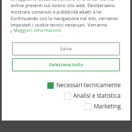
online presenti sul nostro sito web. Desideriamo
mostrare contenuti e pubblicità adatti a lei.
Continuando con la navigazione nel sito, verranno
impostati i cookie tecnici necessari. Verranno
Maggiori informazioni
impiegati prodotti di Google Marketing riguardanti
dati personali solo se fornirà il suo pieno consenso
("Acconsento a tutti"). Potrà anche effettuare
Salva
impostazioni personalizzate tramite le caselle di
spunta.
Seleziona tutto
Necessari tecnicamente
NOVADISC mower combinations, your
Necessari tecnicamente
Analisi e statistica
benefits
Marketing
Determinate tecnologie web e cookies
Visionate il video su YouTube
contribuiscono a rendere questo sito web
facilmente accessibile ed a rappresentarlo in
modo intuitivo per l'utente. Ciò riguarda sia