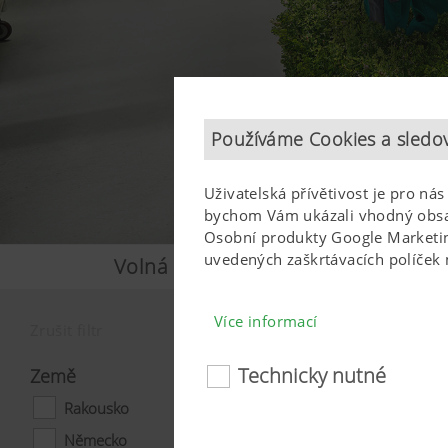
Používáme Cookies a sledov
Uživatelská přívětivost je pro ná
bychom Vám ukázali vhodný obsah
Osobní produkty Google Marketing
uvedených zaškrtávacích políček 
Volná místa
Více informací
Zrušit filtr
Technicky nutné
Země
Technicky nutné
Rakousko
Česko
Některé webové technologie a
Německo
Irsko