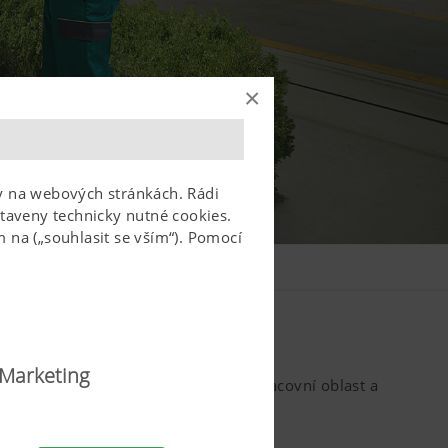
×
žby na webových stránkách. Rádi
aveny technicky nutné cookies.
 na („souhlasit se vším“). Pomocí
Marketing
technik GmbH. Objevte svou novou pracovní oblast a
 dostupný a uživatelsky