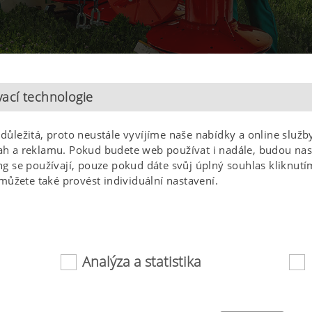
ací technologie
s důležitá, proto neustále vyvíjíme naše nabídky a online slu
 a reklamu. Pokud budete web používat i nadále, budou nast
 se používají, pouze pokud dáte svůj úplný souhlas kliknutím
můžete také provést individuální nastavení.
Naše aktuální volná místa
Analýza a statistika
Vítejte na pracovním portálu společnosti PÖTTINGER Land
požádejte o práci svých snů. Těšíme se na setkání s vámi.
 soubory cookie pomáhají, aby byl tento web pro vás snadno