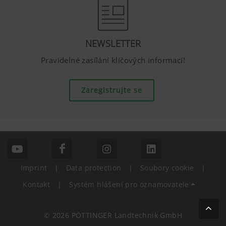
NEWSLETTER
Pravidelné zasílání klíčových informací!
Zaregistrujte se
Imprint
|
Data protection
|
Soubory cookie
|
Kontakt
|
Systém hlášení pro oznamovatele
© 2026 PÖTTINGER Landtechnik GmbH