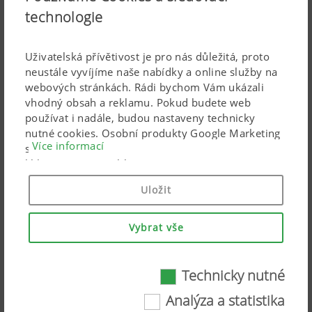
zpracované, ale přesvědčil jsem se, že dvoudiskové botky
technologie
fungují výborně. Když byl předloni mokrý podzim a
nebyly úplně ideální podmínky, velmi se osvědčily,“
Uživatelská přívětivost je pro nás důležitá, proto
popsal praktickou zkušenost Petr Matoušek.
neustále vyvíjíme naše nabídky a online služby na
webových stránkách. Rádi bychom Vám ukázali
vhodný obsah a reklamu. Pokud budete web
používat i nadále, budou nastaveny technicky
nutné cookies. Osobní produkty Google Marketing
Více informací
se používají, pouze pokud dáte svůj úplný souhlas
Share:
kliknutím na („souhlasit se vším“). Pomocí
uvedených zaškrtávacích políček můžete také
Uložit
provést individuální nastavení.
Více informací
Vybrat vše
Technicky nutné
Technicky nutné
Analýza a statistika