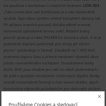
lze používat v kombinaci s rotačními bránami
LION 303
.
„Tato univerzální secí kombinace je u nás maximálně
využitá. Seje celou výměru včetně kompletní obnovy luk.
Při přísevu travních porostů dokáže pěkně srovnat
nerovnosti způsobené černou zvěří. Rotační brány
povrch zpracují a válec PACKER ho srovná a utuží. A to je
podstatné zlepšení podmínek pro stroje při sklizni
pícnin,“ pochvaluje si farmář. Zásobník na 1 000 litrů
znamená úsporu času a přesné nastavení výsevků dává
jistotu rovnoměrného vzcházení. Dvoudiskové botky
DUAL DISC jsou vhodné pro setí ve všech podmínkách i
do půd s vysokým množstvím rostlinných zbytků. Botky
rovněž rovnoměrně formují a čistí osevní drážku. Jejich
konstrukce odpovídá požadavkům pro dokonalé uložení
osiva i při vyšších pracovních rychlostech. „Tolik
×
posklizňových zbytků zase nemáme, pozemky jsou dobře
Používáme Cookies a sledovací