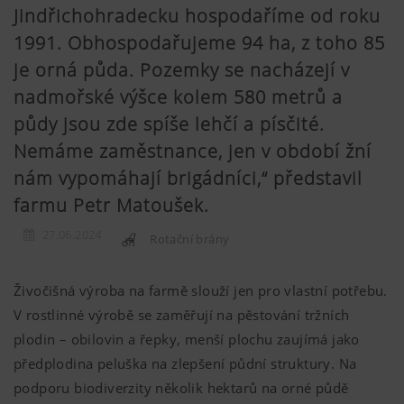
Jindřichohradecku hospodaříme od roku
1991. Obhospodařujeme 94 ha, z toho 85
je orná půda. Pozemky se nacházejí v
nadmořské výšce kolem 580 metrů a
půdy jsou zde spíše lehčí a písčité.
Nemáme zaměstnance, jen v období žní
nám vypomáhají brigádníci,“ představil
farmu Petr Matoušek.
27.06.2024
Rotační brány
Živočišná výroba na farmě slouží jen pro vlastní potřebu.
V rostlinné výrobě se zaměřují na pěstování tržních
plodin – obilovin a řepky, menší plochu zaujímá jako
předplodina peluška na zlepšení půdní struktury. Na
podporu biodiverzity několik hektarů na orné půdě