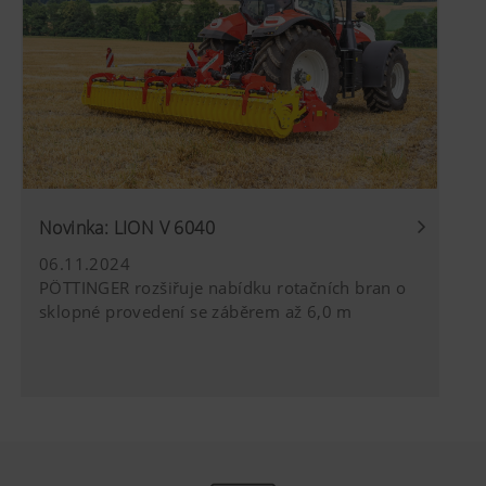
umožňuje ekonomicky uvažujícímu zemědělci
racionální objednávku. Společnost PÖTTINGER
nabízí vhodné řešení pro každý typ půdy a
každou velikost zemědělského provozu.
Novinka: LION V 6040
06.11.2024
PÖTTINGER rozšiřuje nabídku rotačních bran o
sklopné provedení se záběrem až 6,0 m