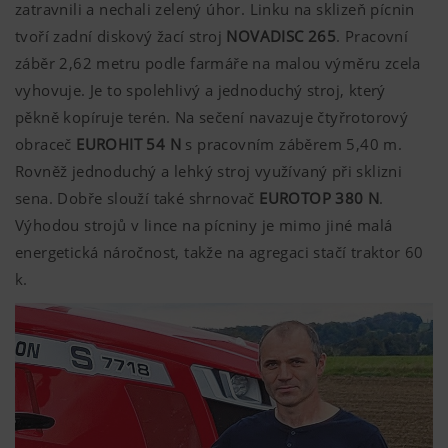
zatravnili a nechali zelený úhor. Linku na sklizeň pícnin
tvoří zadní diskový žací stroj
NOVADISC 265
. Pracovní
záběr 2,62 metru podle farmáře na malou výměru zcela
vyhovuje. Je to spolehlivý a jednoduchý stroj, který
pěkně kopíruje terén. Na sečení navazuje čtyřrotorový
obraceč
EUROHIT 54 N
s pracovním záběrem 5,40 m.
Rovněž jednoduchý a lehký stroj využívaný při sklizni
sena. Dobře slouží také shrnovač
EUROTOP 380 N
.
Výhodou strojů v lince na pícniny je mimo jiné malá
energetická náročnost, takže na agregaci stačí traktor 60
k.