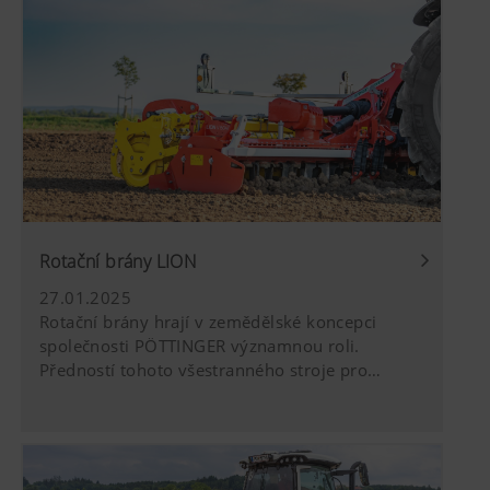
zpracované půdy. Kombinace se secími stroji
umožňuje ekonomicky uvažujícímu zemědělci
racionální objednávku. Společnost PÖTTINGER
nabízí vhodné řešení pro každý typ půdy a
každou velikost zemědělského provozu.
Rotační brány LION
27.01.2025
Rotační brány hrají v zemědělské koncepci
společnosti PÖTTINGER významnou roli.
Předností tohoto všestranného stroje pro
zpracování půdy je vynikající rozdrobení a
dobré promísení. Žádný jiný stroj se nedá tak
flexibilně použít – do orby nebo do minimálně
zpracované půdy. Kombinace se secími stroji