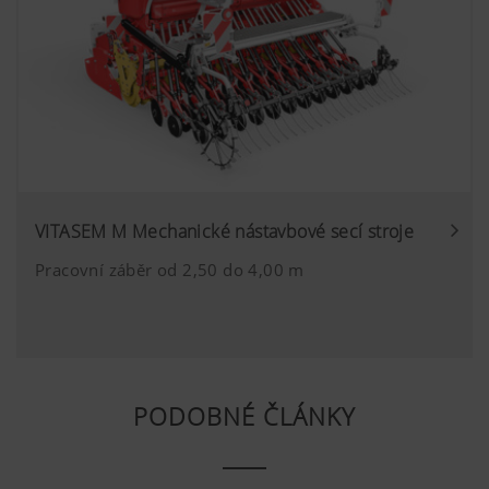
YouTube neukládá žádné informace o návš
webové stránky, pokud není spuštěno něja
informace najdete
zde:https://support.google.com/youtub
hl=dehttps://www.google.de/intl/de/pol
žádnou kontrolu nad soubory cookie You
cookie můžete zablokovat v nastavení pro
VITASEM M Mechanické nástavbové secí stroje
Pracovní záběr od 2,50 do 4,00 m
PODOBNÉ ČLÁNKY