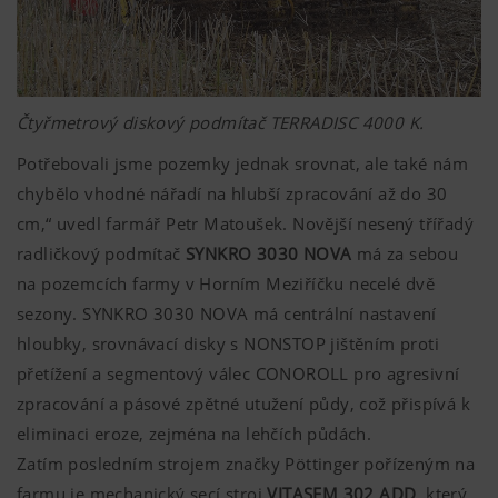
Čtyřmetrový diskový podmítač TERRADISC 4000 K.
Potřebovali jsme pozemky jednak srovnat, ale také nám
chybělo vhodné nářadí na hlubší zpracování až do 30
cm,“ uvedl farmář Petr Matoušek. Novější nesený třířadý
radličkový podmítač
SYNKRO 3030 NOVA
má za sebou
na pozemcích farmy v Horním Meziříčku necelé dvě
sezony. SYNKRO 3030 NOVA má centrální nastavení
hloubky, srovnávací disky s NONSTOP jištěním proti
přetížení a segmentový válec CONOROLL pro agresivní
zpracování a pásové zpětné utužení půdy, což přispívá k
eliminaci eroze, zejména na lehčích půdách.
Zatím posledním strojem značky Pöttinger pořízeným na
farmu je mechanický secí stroj
VITASEM 302 ADD
, který