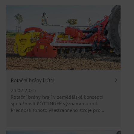
Rotační brány LION
24.07.2025
Rotační brány hrají v zemědělské koncepci
společnosti PÖTTINGER významnou roli.
Předností tohoto všestranného stroje pro
zpracování půdy je vynikající rozdrobení a
dobré promísení. Žádný jiný stroj se nedá tak
flexibilně použít – do orby nebo do minimálně