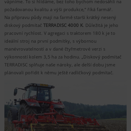
vápníme. To si hlídáme, bez toho bychom nedosáhli na
požadovanou kvalitu a výši produkce,“ říká farmář.
Na přípravu půdy mají na farmě starší krátký nesený
diskový podmítač
TERRADISC 4000 K
. Důležitá je jeho
pracovní rychlost. V agregaci s traktorem 180 k je to
ideální stroj na první podmítky, s výbornou
manévrovatelností a v dané čtyřmetrové verzi s
výkonností kolem 3,5 ha za hodinu. „Diskový podmítač
TERRADISC splňuje naše nároky, ale delší dobu jsme
plánovali pořídit k němu ještě radličkový podmítač.