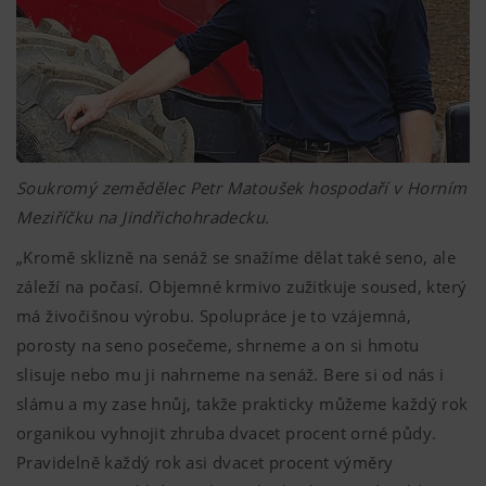
Soukromý zemědělec Petr Matoušek hospodaří v Horním
Meziříčku na Jindřichohradecku.
„Kromě sklizně na senáž se snažíme dělat také seno, ale
záleží na počasí. Objemné krmivo zužitkuje soused, který
má živočišnou výrobu. Spolupráce je to vzájemná,
porosty na seno posečeme, shrneme a on si hmotu
slisuje nebo mu ji nahrneme na senáž. Bere si od nás i
slámu a my zase hnůj, takže prakticky můžeme každý rok
organikou vyhnojit zhruba dvacet procent orné půdy.
Pravidelně každý rok asi dvacet procent výměry